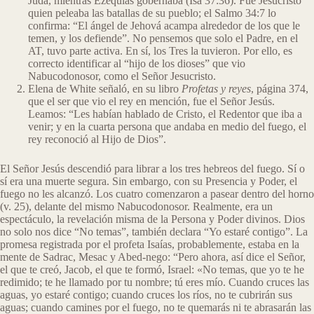
Judá, mientras Ezequías gobernaba (Isa 37:36). Fue Jesucristo
quien peleaba las batallas de su pueblo; el Salmo 34:7 lo
confirma: “El ángel de Jehová acampa alrededor de los que le
temen, y los defiende”. No pensemos que solo el Padre, en el
AT, tuvo parte activa. En sí, los Tres la tuvieron. Por ello, es
correcto identificar al “hijo de los dioses” que vio
Nabucodonosor, como el Señor Jesucristo.
Elena de White señaló, en su libro
Profetas y reyes
, página 374,
que el ser que vio el rey en mención, fue el Señor Jesús.
Leamos: “Les habían hablado de Cristo, el Redentor que iba a
venir; y en la cuarta persona que andaba en medio del fuego, el
rey reconoció al Hijo de Dios”.
El Señor Jesús descendió para librar a los tres hebreos del fuego. Sí o
sí era una muerte segura. Sin embargo, con su Presencia y Poder, el
fuego no les alcanzó. Los cuatro comenzaron a pasear dentro del horno
(v. 25), delante del mismo Nabucodonosor. Realmente, era un
espectáculo, la revelación misma de la Persona y Poder divinos. Dios
no solo nos dice “No temas”, también declara “Yo estaré contigo”. La
promesa registrada por el profeta Isaías, probablemente, estaba en la
mente de Sadrac, Mesac y Abed-nego: “Pero ahora, así dice el Señor,
el que te creó, Jacob, el que te formó, Israel: «No temas, que yo te he
redimido; te he llamado por tu nombre; tú eres mío. Cuando cruces las
aguas, yo estaré contigo; cuando cruces los ríos, no te cubrirán sus
aguas; cuando camines por el fuego, no te quemarás ni te abrasarán las