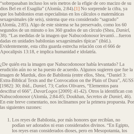
“sobrepasaban incluso los seis metros de la efigie de oro macizo de su
dios Bel en el Esagilia” (Alomía, 2:84).
[1]
No sorprende la cifra, ya
que los babilonios eran especialistas en los cálculos o matemáticas
sexagesimales (de seis), sistema que era considerado “sagrado”
(Alomía, 2:85). Algo de este sistema se ha preservado, como los 60
segundos de un minuto o los 360 grados de un círculo (Shea,
Daniel
,
38). “Las medidas de la imagen que Nabucodonosor levantó…fueron
dadas en unidades babilonias sexagesimales típicas” (ibíd.).
Evidentemente, esta cifra guarda estrecha relación con el 666 de
Apocalipsis 13:18, e implica humanidad e idolatría.
¿De quién era la imagen que Nabucodonosor había levantado? La
erudición aún no se ha puesto de acuerdo. Algunos sugieren que fue la
imagen de Marduk, dios de Babilonia (entre ellos, Shea, “Daniel 3:
Extra-Biblical Texts and the Convocation on the Plain of Dura”,
AUSS
[1982]: 30; ibíd.,
Daniel
, 73; Carlos Olivares, “Elementos para
descifrar el 666”,
DavarLogos
[2009]: 41-42). Otros la identifican con
Nabucodonosor (Alomía, 2:84-85; Doukhan,
Secretos de Daniel
, 46).
En este breve comentario, nos inclinamos por la primera propuesta. Por
las siguientes razones:
Los reyes de Babilonia, por más honores que recibían, no
podían ser adorados ni eran considerados divinos. “En Egipto,
los reyes eran considerados dioses, pero en Mesopotamia, los