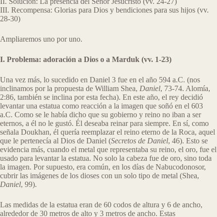
II. Solución: La presencia del Señor Jesucristo (vv. 24-27)
III. Recompensa: Glorias para Dios y bendiciones para sus hijos (vv.
28-30)
Ampliaremos uno por uno.
I. Problema: adoración a Dios o a Marduk (vv. 1-23)
Una vez más, lo sucedido en Daniel 3 fue en el año 594 a.C. (nos
inclinamos por la propuesta de William Shea,
Daniel
, 73-74. Alomía,
2:86, también se inclina por esta fecha). En este año, el rey decidió
levantar una estatua como reacción a la imagen que soñó en el 603
a.C. Como se le había dicho que su gobierno y reino no iban a ser
eternos, a él no le gustó. Él deseaba reinar para siempre. En sí, como
señala Doukhan, él quería reemplazar el reino eterno de la Roca, aquel
que le pertenecía al Dios de Daniel (
Secretos de Daniel
, 46). Esto se
evidencia más, cuando el metal que representaba su reino, el oro, fue el
usado para levantar la estatua. No solo la cabeza fue de oro, sino toda
la imagen. Por supuesto, era común, en los días de Nabucodonosor,
cubrir las imágenes de los dioses con un solo tipo de metal (Shea,
Daniel
, 99).
Las medidas de la estatua eran de 60 codos de altura y 6 de ancho,
alrededor de 30 metros de alto y 3 metros de ancho. Estas