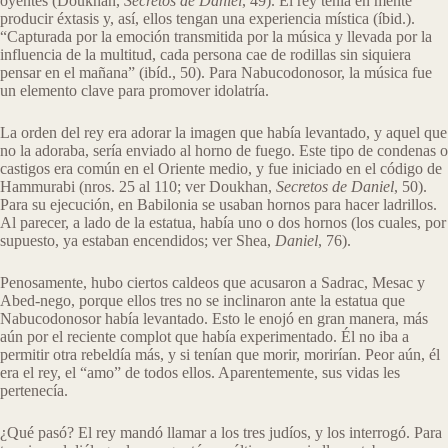
oyentes (Doukhan,
Secretos de Daniel
, 49). El rey tenía en mente
producir éxtasis y, así, ellos tengan una experiencia mística (íbid.).
“Capturada por la emoción transmitida por la música y llevada por la
influencia de la multitud, cada persona cae de rodillas sin siquiera
pensar en el mañana” (ibíd., 50). Para Nabucodonosor, la música fue
un elemento clave para promover idolatría.
La orden del rey era adorar la imagen que había levantado, y aquel que
no la adoraba, sería enviado al horno de fuego. Este tipo de condenas o
castigos era común en el Oriente medio, y fue iniciado en el código de
Hammurabi (nros. 25 al 110; ver Doukhan,
Secretos de Daniel
, 50).
Para su ejecución, en Babilonia se usaban hornos para hacer ladrillos.
Al parecer, a lado de la estatua, había uno o dos hornos (los cuales, por
supuesto, ya estaban encendidos; ver Shea,
Daniel
, 76).
Penosamente, hubo ciertos caldeos que acusaron a Sadrac, Mesac y
Abed-nego, porque ellos tres no se inclinaron ante la estatua que
Nabucodonosor había levantado. Esto le enojó en gran manera, más
aún por el reciente complot que había experimentado. Él no iba a
permitir otra rebeldía más, y si tenían que morir, morirían. Peor aún, él
era el rey, el “amo” de todos ellos. Aparentemente, sus vidas les
pertenecía.
¿Qué pasó? El rey mandó llamar a los tres judíos, y los interrogó. Para