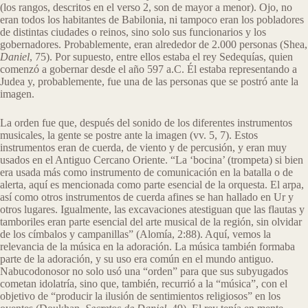
(los rangos, descritos en el verso 2, son de mayor a menor). Ojo, no
eran todos los habitantes de Babilonia, ni tampoco eran los pobladores
de distintas ciudades o reinos, sino solo sus funcionarios y los
gobernadores. Probablemente, eran alrededor de 2.000 personas (Shea,
Daniel
, 75). Por supuesto, entre ellos estaba el rey Sedequías, quien
comenzó a gobernar desde el año 597 a.C. Él estaba representando a
Judea y, probablemente, fue una de las personas que se postró ante la
imagen.
La orden fue que, después del sonido de los diferentes instrumentos
musicales, la gente se postre ante la imagen (vv. 5, 7). Estos
instrumentos eran de cuerda, de viento y de percusión, y eran muy
usados en el Antiguo Cercano Oriente. “La ‘bocina’ (trompeta) si bien
era usada más como instrumento de comunicación en la batalla o de
alerta, aquí es mencionada como parte esencial de la orquesta. El arpa,
así como otros instrumentos de cuerda afines se han hallado en Ur y
otros lugares. Igualmente, las excavaciones atestiguan que las flautas y
tamboriles eran parte esencial del arte musical de la región, sin olvidar
de los címbalos y campanillas” (Alomía, 2:88). Aquí, vemos la
relevancia de la música en la adoración. La música también formaba
parte de la adoración, y su uso era común en el mundo antiguo.
Nabucodonosor no solo usó una “orden” para que sus subyugados
cometan idolatría, sino que, también, recurrió a la “música”, con el
objetivo de “producir la ilusión de sentimientos religiosos” en los