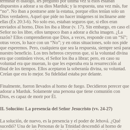
terminar el diálogo, les preguntó por última vez si ellos estaban
dispuestos a adorar a su dios Marduk; y la respuesta, una vez más, fue
“no”. No iban a postrarse ante la estatua, porque ellos tenían solo un
Dios verdadero, Aquel que pide no hacer imágenes ni inclinarse ante
ellas (Éx 20:3-6). No solo eso, estaban seguros que, si ellos eran
enviados al horno, Dios los iba a librar (v. 17). Sin embargo, en caso el
Señor no los libre, ellos tampoco iban a adorar a dicha imagen. ¿La
razón? Ellos comprendieron que Dios, a veces, responde con un “Sí”;
otras veces, lo hace con un “No”; y en otras situaciones, solo nos pide
que esperemos. Pero, cualquiera que sea la respuesta, siempre será para
nuestro beneficio. Los tres hebreos creyeron que, si la voluntad divina
era que continúen vivos, el Señor los iba a librar; pero, en caso su
voluntad era que mueran, lo que les esperaba era la resurrección al
final de los tiempos. Ellos aceptaron la soberanía divina, su voluntad.
Creían que era lo mejor. Su fidelidad estaba por delante.
Finalmente, fueron llevados al horno de fuego. Decidieron perecer que
adorar a Marduk. Solamente una persona que tiene comunión con
Dios, es capaz de morir por Él.
II. Solución: La presencia del Señor Jesucristo (vv. 24-27)
La solución, de nuevo, es la presencia y el poder de Jehová. ¿Qué
sucedió? Una de las Personas de la Trinidad descendió al horno de