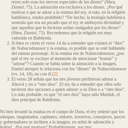
reyes solo eran los siervos especiales de los dioses” (Shea,
Daniel
, 73). La adoración era exclusiva a los dioses. ¿Por qué
motivar a que se adore a la estatua del rey, si esto, en la religión
babilónica, estaba prohibido? “De hecho, la teología babilónica
sostenía que era un pecado que el rey se atribuyera divinidad y
que aquellos que lo hicieran serían castigados por los dioses”
(Shea,
Daniel
, 73). Recordemos que la religión era muy
valorada en Babilonia.
Si bien es cierto el verso 14 da a entender que existen el “dios”
de Nabucodonosor y la estatua, es posible que se esté hablando
del mismo personaje. Si la estatua era de Nabucodonosor, ¿por
qué el rey se excluye al momento de mencionar “honrar” y
“adorar”? Cuando se habla sobre la adoración a la imagen,
Daniel siempre lo relaciona con los “dioses” de Nabucodonosor
(vv. 14, 18), no con él.
[2]
El verso 28 señala que los tres jóvenes prefirieron adorar a
Jehová y no a “otro dios”. El rey da a entender que ellos solo
tuvieron dos opciones a quien adorar: a su Dios o a “otro dios”.
Lo más probable, es que “el otro dios” haya sido Marduk, el
dios principal de Babilonia.
Ni bien levantó la estatua en el campo de Dura, el rey ordenó que los
sátrapas, magistrados, capitanes, oidores, tesoreros, consejeros, jueces
y gobernadores se inclinen a la imagen, en señal de adoración y
lealtad. ¿Por qué motivos? Probablemente, por tres: