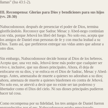
llamas” (Isa 43:1-2).
III. Recompensa: Glorias para Dios y bendiciones para sus hijos
(vv. 28-30)
Nabucodonosor, después de presenciar el poder de Dios, termina
glorificándolo. Reconoce que Sadrac Mesac y Abed-nego continúan
con vida, porque Jehová los libró del fuego. No solo eso, acepta que
los amigos de Daniel eran personas de fe y con mucha lealtad a su
Dios. Tanto así, que prefirieron entregar sus vidas antes que adorar a
otro dios.
Sin embargo, Nabucodonosor decide honrar al Dios de los hebreos.
Acepta que, una vez más, Jehová tiene más poder que cualquier ser
vivo e, inclusive, que sus dioses principales. Ahora, él deja de
enfocarse en su dios, y se enfoca en el Dios de Sadrac, Mesac y Abed-
nego. Antes, amenazaba de muerte a quienes no adoraban a su dios;
ahora, amenaza de muerte a quienes blasfemen en contra de Jehová.
No solo eso, se atrevió a decir que no existe ser tan poderoso y
libertador como el Dios del cielo. Ni sus dioses principales pudieron
hacer tal cosa.
Como recompensa por su fidelidad, los tres amigos de Daniel fueron
engrandecidos por el rey. Nabucodonosor estaba emocionado.