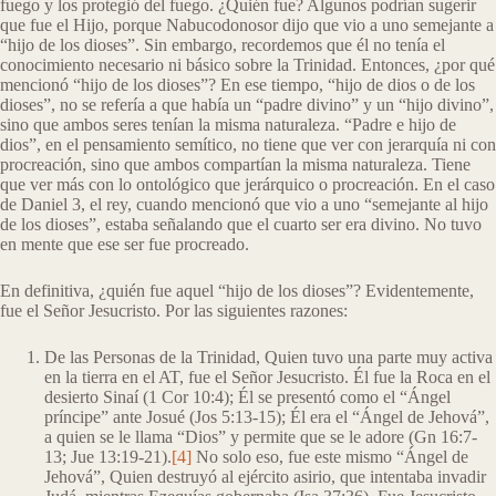
fuego y los protegió del fuego. ¿Quién fue? Algunos podrían sugerir
que fue el Hijo, porque Nabucodonosor dijo que vio a uno semejante a
“hijo de los dioses”. Sin embargo, recordemos que él no tenía el
conocimiento necesario ni básico sobre la Trinidad. Entonces, ¿por qué
mencionó “hijo de los dioses”? En ese tiempo, “hijo de dios o de los
dioses”, no se refería a que había un “padre divino” y un “hijo divino”,
sino que ambos seres tenían la misma naturaleza. “Padre e hijo de
dios”, en el pensamiento semítico, no tiene que ver con jerarquía ni con
procreación, sino que ambos compartían la misma naturaleza. Tiene
que ver más con lo ontológico que jerárquico o procreación. En el caso
de Daniel 3, el rey, cuando mencionó que vio a uno “semejante al hijo
de los dioses”, estaba señalando que el cuarto ser era divino. No tuvo
en mente que ese ser fue procreado.
En definitiva, ¿quién fue aquel “hijo de los dioses”? Evidentemente,
fue el Señor Jesucristo. Por las siguientes razones:
De las Personas de la Trinidad, Quien tuvo una parte muy activa
en la tierra en el AT, fue el Señor Jesucristo. Él fue la Roca en el
desierto Sinaí (1 Cor 10:4); Él se presentó como el “Ángel
príncipe” ante Josué (Jos 5:13-15); Él era el “Ángel de Jehová”,
a quien se le llama “Dios” y permite que se le adore (Gn 16:7-
13; Jue 13:19-21).
[4]
No solo eso, fue este mismo “Ángel de
Jehová”, Quien destruyó al ejército asirio, que intentaba invadir