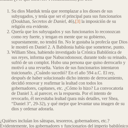
Su dios Marduk tenía que reemplazar a los dioses de sus
subyugados, y tenía que ser el principal para sus funcionarios
(Doukhan,
Secretos de Daniel
, 46),
[3]
la imposición de su
religión era evidente.
Quería que los subyugados y sus funcionarios lo reconozcan
como rey fuerte, y tengan en mente que su gobierno,
supuestamente, no tendrá fin. No le gustaba la profecía que Dios
le mostró en Daniel 2. A Babilonia había que someterse, punto.
William Shea, habiendo investigado la Crónica Babilónica de
sus reyes, informa que Nabucodonosor, durante todo su reinado,
sufrió de un complot. Hubo una persona que quiso derrocarlo y
motivó a una revuelta. Varios de sus funcionarios intentaron
traicionarlo. ¿Cuándo sucedió? En el año 594 a.C. El rey,
después de haber solucionado dicho intento de derrocamiento,
decidió renovar y reafirmar la lealtad con todos los
gobernadores, capitanes, etc. ¿Cómo lo hizo? La convocatoria
de Daniel 3, al parecer, es la respuesta. Por el intento de
revocarlo, él necesitaba lealtad (para más detalles, ver Shea,
“Daniel 3”, 29-32), y qué mejor que levantar una imagen de su
dios y ordenar adorarla.
¿Quiénes incluían los sátrapas, tesoreros, gobernadores, etc.?
Evidentemente, los gobernadores y funcionarios del imperio babilónico