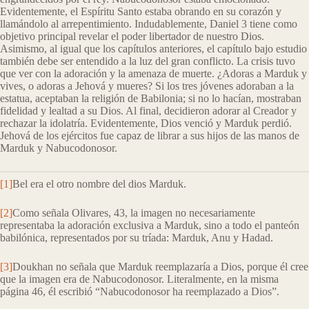
Evidentemente, el Espíritu Santo estaba obrando en su corazón y
llamándolo al arrepentimiento. Indudablemente, Daniel 3 tiene como
objetivo principal revelar el poder libertador de nuestro Dios.
Asimismo, al igual que los capítulos anteriores, el capítulo bajo estudio
también debe ser entendido a la luz del gran conflicto. La crisis tuvo
que ver con la adoración y la amenaza de muerte. ¿Adoras a Marduk y
vives, o adoras a Jehová y mueres? Si los tres jóvenes adoraban a la
estatua, aceptaban la religión de Babilonia; si no lo hacían, mostraban
fidelidad y lealtad a su Dios. Al final, decidieron adorar al Creador y
rechazar la idolatría. Evidentemente, Dios venció y Marduk perdió.
Jehová de los ejércitos fue capaz de librar a sus hijos de las manos de
Marduk y Nabucodonosor.
[1]
Bel era el otro nombre del dios Marduk.
[2]
Como señala Olivares, 43, la imagen no necesariamente
representaba la adoración exclusiva a Marduk, sino a todo el panteón
babilónica, representados por su tríada: Marduk, Anu y Hadad.
[3]
Doukhan no señala que Marduk reemplazaría a Dios, porque él cree
que la imagen era de Nabucodonosor. Literalmente, en la misma
página 46, él escribió “Nabucodonosor ha reemplazado a Dios”.