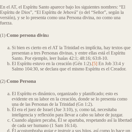
En el AT, el Espíritu Santo aparece bajo los siguientes nombres: “El
Espíritu de Dios”, “El Espíritu de Jehová” (o del “Señor”, según la
versión), y se lo presenta como una Persona divina, no como una
fuerza.
(1)
Como persona divin
a
Si bien es cierto en el AT la Trinidad es implícita, hay textos que
presentan a tres Personas divinas, y entre ellas está el Espíritu
Santo. Por ejemplo, leer Isaías 42:1; 48:16; 63:8-10.
El Espíritu estuvo en la creación (Gén 1:2).
[5]
En Job 33:4 y
Salmo 104:30, se declara que el mismo Espíritu es el Creador.
(2)
Como Persona
El Espíritu es dinámico, organizado y planificado; esto es
evidente en su labor en la creación, donde se lo presenta como
una de las Personas de la Trinidad (Gn 1:2).
Él era el juez de Israel (Jue 3:10), y, como tal, necesitaba
inteligencia y reflexión para llevar a cabo su labor de juzgar.
Cuando alguien pecaba, Él se apartaba, respetando así la libertad
de cada ser humano (1 Sam 16:14).
Él acostumbraba guiar e instruir a sus hijos, así como lo hace un