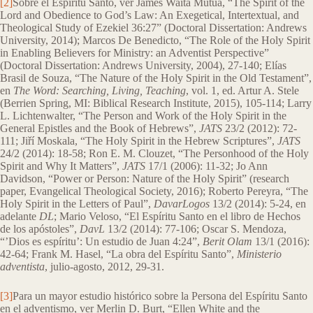
[2]
Sobre el Espíritu Santo, ver James Waita Mutua, “The Spirit of the
Lord and Obedience to God’s Law: An Exegetical, Intertextual, and
Theological Study of Ezekiel 36:27” (Doctoral Dissertation: Andrews
University, 2014); Marcos De Benedicto, “The Role of the Holy Spirit
in Enabling Believers for Ministry: an Adventist Perspective”
(Doctoral Dissertation: Andrews University, 2004), 27-140; Elías
Brasil de Souza, “The Nature of the Holy Spirit in the Old Testament”,
en
The Word: Searching, Living, Teaching
, vol. 1, ed. Artur A. Stele
(Berrien Spring, MI: Biblical Research Institute, 2015), 105-114; Larry
L. Lichtenwalter, “The Person and Work of the Holy Spirit in the
General Epistles and the Book of Hebrews”,
JATS
23/2 (2012): 72-
111; Jiří Moskala, “The Holy Spirit in the Hebrew Scriptures”,
JATS
24/2 (2014): 18-58; Ron E. M. Clouzet, “The Personhood of the Holy
Spirit and Why It Matters”,
JATS
17/1 (2006): 11-32; Jo Ann
Davidson, “Power or Person: Nature of the Holy Spirit” (research
paper, Evangelical Theological Society, 2016); Roberto Pereyra, “The
Holy Spirit in the Letters of Paul”,
DavarLogos
13/2 (2014): 5-24, en
adelante
DL
; Mario Veloso, “El Espíritu Santo en el libro de Hechos
de los apóstoles”,
DavL
13/2 (2014): 77-106; Oscar S. Mendoza,
“’Dios es espíritu’: Un estudio de Juan 4:24”,
Berit Olam
13/1 (2016):
42-64; Frank M. Hasel, “La obra del Espíritu Santo”,
Ministerio
adventista
, julio-agosto, 2012, 29-31.
[3]
Para un mayor estudio histórico sobre la Persona del Espíritu Santo
en el adventismo, ver Merlin D. Burt, “Ellen White and the