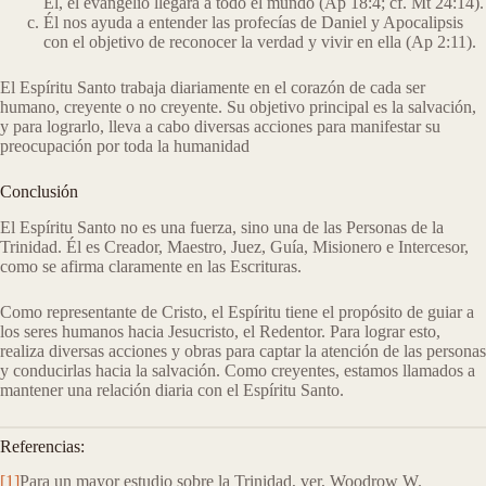
Él, el evangelio llegará a todo el mundo (Ap 18:4; cf. Mt 24:14).
Él nos ayuda a entender las profecías de Daniel y Apocalipsis
con el objetivo de reconocer la verdad y vivir en ella (Ap 2:11).
El Espíritu Santo trabaja diariamente en el corazón de cada ser
humano, creyente o no creyente. Su objetivo principal es la salvación,
y para lograrlo, lleva a cabo diversas acciones para manifestar su
preocupación por toda la humanidad
Conclusión
El Espíritu Santo no es una fuerza, sino una de las Personas de la
Trinidad. Él es Creador, Maestro, Juez, Guía, Misionero e Intercesor,
como se afirma claramente en las Escrituras.
Como representante de Cristo, el Espíritu tiene el propósito de guiar a
los seres humanos hacia Jesucristo, el Redentor. Para lograr esto,
realiza diversas acciones y obras para captar la atención de las personas
y conducirlas hacia la salvación. Como creyentes, estamos llamados a
mantener una relación diaria con el Espíritu Santo.
Referencias:
[1]
Para un mayor estudio sobre la Trinidad, ver, Woodrow W.