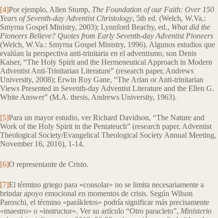
[4]
Por ejemplo, Allen Stump,
The Foundation of our Faith: Over 150
Years of Seventh-day Adventist Christology
, 5th ed. (Welch, W.Va.:
Smyrna Gospel Ministry, 2003); Lynnford Beachy, ed.,
What did the
Pioneers Believe? Quotes from Early Seventh-day Adventist Pioneers
(Welch, W.Va.: Smyrna Gospel Ministry, 1996). Algunos estudios que
evalúan la perspectiva anti-trinitaria en el adventismo, son Denis
Kaiser, “The Holy Spirit and the Hermeneutical Approach in Modern
Adventist Anti-Trinitarian Literature” (research paper, Andrews
University, 2008); Erwin Roy Gane, “The Arian or Anti-trinitarian
Views Presented in Seventh-day Adventist Literature and the Ellen G.
White Answer” (M.A. thesis, Andrews University, 1963).
[5]
Para un mayor estudio, ver Richard Davidson, “The Nature and
Work of the Holy Spirit in the Pentateuch” (research paper, Adventist
Theological Society/Evangelical Theological Society Annual Meeting,
November 16, 2016), 1-14.
[6]
O representante de Cristo.
[7]
El término griego para «consolar» no se limita necesariamente a
brindar apoyo emocional en momentos de crisis. Según Wilson
Paroschi, el término «parákletos» podría significar más precisamente
«maestro» o «instructor». Ver su artículo “Otro paracleto”,
Ministerio