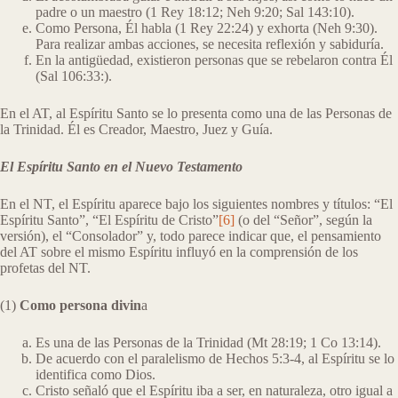
padre o un maestro (1 Rey 18:12; Neh 9:20; Sal 143:10).
Como Persona, Él habla (1 Rey 22:24) y exhorta (Neh 9:30).
Para realizar ambas acciones, se necesita reflexión y sabiduría.
En la antigüedad, existieron personas que se rebelaron contra Él
(Sal 106:33:).
En el AT, al Espíritu Santo se lo presenta como una de las Personas de
la Trinidad. Él es Creador, Maestro, Juez y Guía.
El Espíritu Santo en el Nuevo Testamento
En el NT, el Espíritu aparece bajo los siguientes nombres y títulos: “El
Espíritu Santo”, “El Espíritu de Cristo”
[6]
(o del “Señor”, según la
versión), el “Consolador” y, todo parece indicar que, el pensamiento
del AT sobre el mismo Espíritu influyó en la comprensión de los
profetas del NT.
(1)
Como persona divin
a
Es una de las Personas de la Trinidad (Mt 28:19; 1 Co 13:14).
De acuerdo con el paralelismo de Hechos 5:3-4, al Espíritu se lo
identifica como Dios.
Cristo señaló que el Espíritu iba a ser, en naturaleza, otro igual a