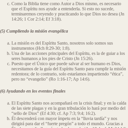
Como la Biblia tiene como Autor a Dios mismo, es necesario
que el Espíritu nos ayude a entenderla. Si esto no sucede,
terminaremos creyendo y practicando lo que Dios no desea (Jn
14:26; 1 Cor 2:14; Ef 3:18).
(5) Cumpliendo la misión evangélica
La misión es del Espíritu Santo, nosotros solo somos sus
instrumentos (Hch 8:29-30; 1:8).
Una de las acciones principales del Espíritu, es la de guiar a los
seres humanos a los pies de Cristo (Jn 15:26).
Puesto que el Único que puede salvar al ser humano es Dios,
necesitamos de la guía del Espíritu Santo para cumplir la misión
redentora; de lo contrario, solo estaríamos impartiendo “ética”,
pero no “evangelio” (Ro 1:16-17; Ap 14:6).
(6) Ayudando en los eventos finales
El Espíritu Santo nos acompañará en la crisis final; y en la caída
de las siete plagas y en la gran tribulación lo hará por medio del
“sello de Dios” (Ef 4:30; cf. Ap 7:3; 9:4; 16:2).
Él descenderá con mayor ímpetu en la “lluvia tardía” y nos
dirigirá para dar el “fuerte pregón” a todo el mundo. Gracias a