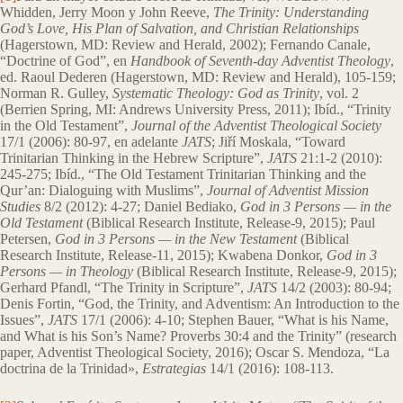
Whidden, Jerry Moon y John Reeve,
The Trinity: Understanding
God’s Love, His Plan of Salvation, and Christian Relationships
(Hagerstown, MD: Review and Herald, 2002); Fernando Canale,
“Doctrine of God”, en
Handbook of Seventh-day Adventist Theology
,
ed. Raoul Dederen (Hagerstown, MD: Review and Herald), 105-159;
Norman R. Gulley,
Systematic Theology: God as Trinity
, vol. 2
(Berrien Spring, MI: Andrews University Press, 2011); Ibíd., “Trinity
in the Old Testament”,
Journal of the Adventist Theological Society
17/1 (2006): 80-97, en adelante
JATS
; Jiří Moskala, “Toward
Trinitarian Thinking in the Hebrew Scripture”,
JATS
21:1-2 (2010):
245-275; Ibíd., “The Old Testament Trinitarian Thinking and the
Qur’an: Dialoguing with Muslims”,
Journal of
Adventist Mission
Studies
8/2 (2012): 4-27; Daniel Bediako,
God in 3 Persons — in the
Old Testament
(Biblical Research Institute, Release-9, 2015); Paul
Petersen,
God in 3 Persons — in the New Testament
(Biblical
Research Institute, Release-11, 2015); Kwabena Donkor,
God in 3
Persons — in Theology
(Biblical Research Institute, Release-9, 2015);
Gerhard Pfandl, “The Trinity in Scripture”,
JATS
14/2 (2003): 80-94;
Denis Fortin, “God, the Trinity, and Adventism: An Introduction to the
Issues”,
JATS
17/1 (2006): 4-10; Stephen Bauer, “What is his Name,
and What is his Son’s Name? Proverbs 30:4 and the Trinity” (research
paper, Adventist Theological Society, 2016); Oscar S. Mendoza, “La
doctrina de la Trinidad»,
Estrategias
14/1 (2016): 108-113.