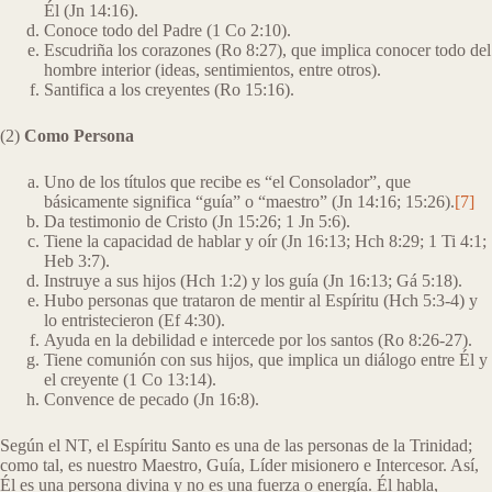
Él (Jn 14:16).
Conoce todo del Padre (1 Co 2:10).
Escudriña los corazones (Ro 8:27), que implica conocer todo del
hombre interior (ideas, sentimientos, entre otros).
Santifica a los creyentes (Ro 15:16).
(2)
Como Persona
Uno de los títulos que recibe es “el Consolador”, que
básicamente significa “guía” o “maestro” (Jn 14:16; 15:26).
[7]
Da testimonio de Cristo (Jn 15:26; 1 Jn 5:6).
Tiene la capacidad de hablar y oír (Jn 16:13; Hch 8:29; 1 Ti 4:1;
Heb 3:7).
Instruye a sus hijos (Hch 1:2) y los guía (Jn 16:13; Gá 5:18).
Hubo personas que trataron de mentir al Espíritu (Hch 5:3-4) y
lo entristecieron (Ef 4:30).
Ayuda en la debilidad e intercede por los santos (Ro 8:26-27).
Tiene comunión con sus hijos, que implica un diálogo entre Él y
el creyente (1 Co 13:14).
Convence de pecado (Jn 16:8).
Según el NT, el Espíritu Santo es una de las personas de la Trinidad;
como tal, es nuestro Maestro, Guía, Líder misionero e Intercesor. Así,
Él es una persona divina y no es una fuerza o energía. Él habla,