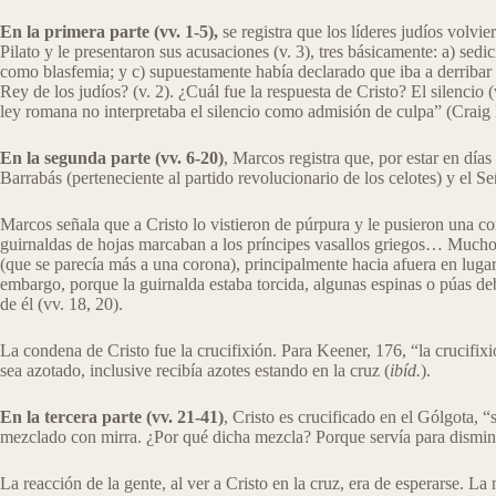
En la primera parte (vv. 1-5),
se registra que los líderes judíos volv
Pilato y le presentaron sus acusaciones (v. 3), tres básicamente: a) sed
como blasfemia; y c) supuestamente había declarado que iba a derribar el 
Rey de los judíos? (v. 2). ¿Cuál fue la respuesta de Cristo? El silencio
ley romana no interpretaba el silencio como admisión de culpa” (Crai
En la segunda parte (vv. 6-20)
, Marcos registra que, por estar en días
Barrabás (perteneciente al partido revolucionario de los celotes) y el S
Marcos señala que a Cristo lo vistieron de púrpura y le pusieron una co
guirnaldas de hojas marcaban a los príncipes vasallos griegos… Muchos e
(que se parecía más a una corona), principalmente hacia afuera en luga
embargo, porque la guirnalda estaba torcida, algunas espinas o púas de
de él (vv. 18, 20).
La condena de Cristo fue la crucifixión. Para Keener, 176, “la crucifi
sea azotado, inclusive recibía azotes estando en la cruz (
ibíd.
).
En la tercera parte (vv. 21-41)
, Cristo es crucificado en el Gólgota, “
mezclado con mirra. ¿Por qué dicha mezcla? Porque servía para disminu
La reacción de la gente, al ver a Cristo en la cruz, era de esperarse. La