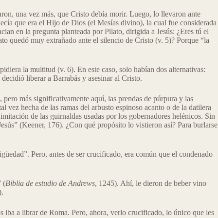
ron, una vez más, que Cristo debía morir. Luego, lo llevaron ante
decía que era el Hijo de Dios (el Mesías divino), la cual fue considerada
ian en la pregunta planteada por Pilato, dirigida a Jesús: ¿Eres tú el
lato quedó muy extrañado ante el silencio de Cristo (v. 5)? Porque “la
idiera la multitud (v. 6). En este caso, solo habían dos alternativas:
decidió liberar a Barrabás y asesinar al Cristo.
, pero más significativamente aquí, las prendas de púrpura y las
al vez hecha de las ramas del arbusto espinoso acanto o de la datilera
 imitación de las guirnaldas usadas por los gobernadores helénicos. Sin
esús” (Keener, 176). ¿Con qué propósito lo vistieron así? Para burlarse
ntigüedad”. Pero, antes de ser crucificado, era común que el condenado
 (
Biblia de estudio de Andrews
, 1245). Ahí, le dieron de beber vino
).
s iba a librar de Roma. Pero, ahora, verlo crucificado, lo único que les