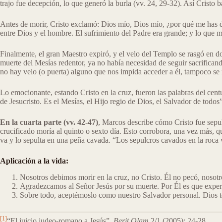
trajo fue decepción, lo que generó la burla (vv. 24, 29-32). Así Cristo b
Antes de morir, Cristo exclamó: Dios mío, Dios mío, ¿por qué me has
entre Dios y el hombre. El sufrimiento del Padre era grande; y lo que ma
Finalmente, el gran Maestro expiró, y el velo del Templo se rasgó en dos
muerte del Mesías redentor, ya no había necesidad de seguir sacrificand
no hay velo (o puerta) alguno que nos impida acceder a él, tampoco se
Lo emocionante, estando Cristo en la cruz, fueron las palabras del cent
de Jesucristo. Es el Mesías, el Hijo regio de Dios, el Salvador de todos”
En la cuarta parte (vv. 42-47)
, Marcos describe cómo Cristo fue sepul
crucificado moría al quinto o sexto día. Esto corrobora, una vez más, q
va y lo sepulta en una peña cavada. “Los sepulcros cavados en la roca
Aplicación a la vida:
Nosotros debimos morir en la cruz, no Cristo. Él no pecó, nosotro
Agradezcamos al Señor Jesús por su muerte. Por Él es que experi
Sobre todo, aceptémoslo como nuestro Salvador personal. Dios t
[1]
“El juicio judeo-romano a Jesús”,
Berit Olam
2/1 (2005): 24-28.