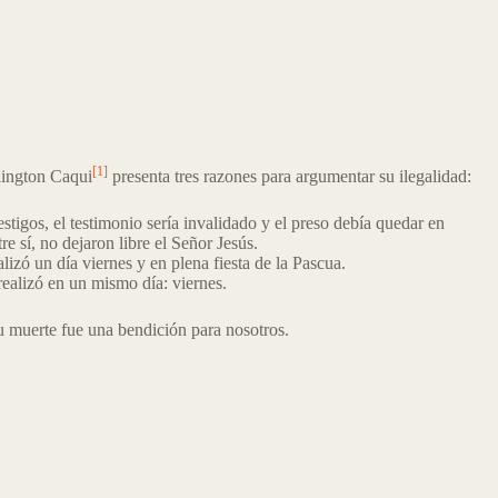
[1]
llington Caqui
presenta tres razones para argumentar su ilegalidad:
tigos, el testimonio sería invalidado y el preso debía quedar en
re sí, no dejaron libre el Señor Jesús.
lizó un día viernes y en plena fiesta de la Pascua.
ealizó en un mismo día: viernes.
u muerte fue una bendición para nosotros.