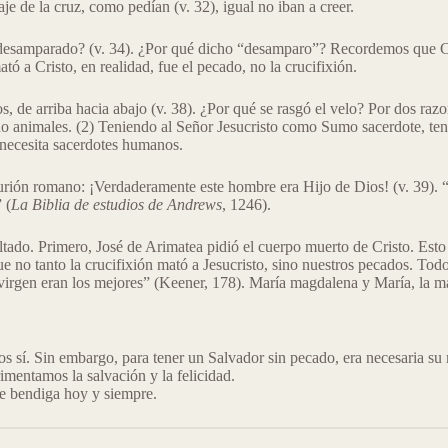
aje de la cruz, como pedían (v. 32), igual no iban a creer.
 desamparado? (v. 34). ¿Por qué dicho “desamparo”? Recordemos que Cr
tó a Cristo, en realidad, fue el pecado, no la crucifixión.
, de arriba hacia abajo (v. 38). ¿Por qué se rasgó el velo? Por dos razon
o animales. (2) Teniendo al Señor Jesucristo como Sumo sacerdote, tenem
 necesita sacerdotes humanos.
urión romano: ¡Verdaderamente este hombre era Hijo de Dios! (v. 39). “E
 (
La Biblia de estudios de Andrews
, 1246).
tado. Primero, José de Arimatea pidió el cuerpo muerto de Cristo. Esto
ue no tanto la crucifixión mató a Jesucristo, sino nuestros pecados. To
 virgen eran los mejores” (Keener, 178). María magdalena y María, la m
s sí. Sin embargo, para tener un Salvador sin pecado, era necesaria su m
mentamos la salvación y la felicidad.
e bendiga hoy y siempre.