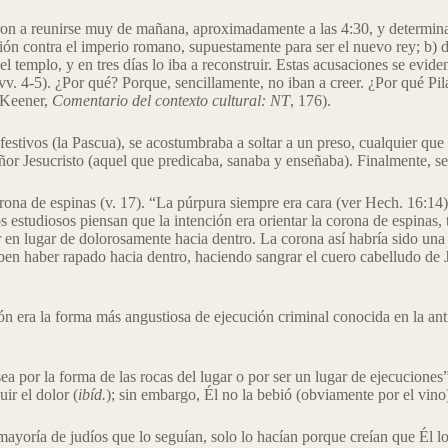
ieron a reunirse muy de mañana, aproximadamente a las 4:30, y determina
ición contra el imperio romano, supuestamente para ser el nuevo rey; b) 
templo, y en tres días lo iba a reconstruir. Estas acusaciones se evidenc
 (vv. 4-5). ¿Por qué? Porque, sencillamente, no iban a creer. ¿Por qué Pi
g Keener,
Comentario del contexto cultural: NT
, 176).
 festivos (la Pascua), se acostumbraba a soltar a un preso, cualquier que p
eñor Jesucristo (aquel que predicaba, sanaba y enseñaba). Finalmente, se 
rona de espinas (v. 17). “La púrpura siempre era cara (ver Hech. 16:14)
studiosos piensan que la intención era orientar la corona de espinas, t
r en lugar de dolorosamente hacia dentro. La corona así habría sido una
ben haber rapado hacia dentro, haciendo sangrar el cuero cabelludo de J
xión era la forma más angustiosa de ejecución criminal conocida en la a
sea por la forma de las rocas del lugar o por ser un lugar de ejecuciones”
ir el dolor (
ibíd.
); sin embargo, Él no la bebió (obviamente por el vino
 mayoría de judíos que lo seguían, solo lo hacían porque creían que Él lo