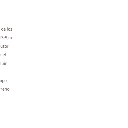
 de los
13:5) o
autor
 el
luir
empo
rreno.