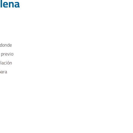
Elena
n donde
 previo
elación
para