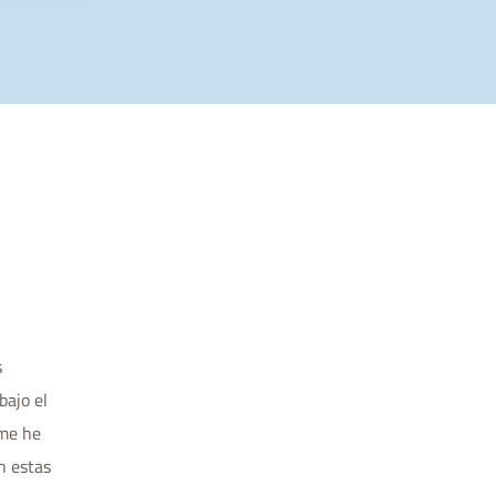
s
bajo el
 me he
n estas