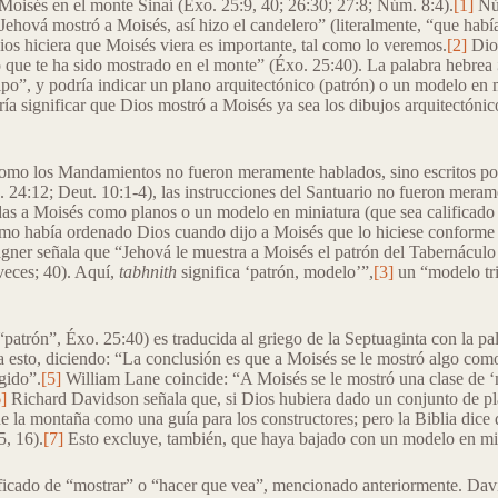
 Moisés en el monte Sinaí (Éxo. 25:9, 40; 26:30; 27:8; Núm. 8:4).
[1]
Núm
ehová mostró a Moisés, así hizo el candelero” (literalmente, “que hab
ios hiciera que Moisés viera es importante, tal como lo veremos.
[2]
Dios
 que te ha sido mostrado en el monte” (Éxo. 25:40). La palabra hebrea
ipo”, y podría indicar un plano arquitectónico (patrón) o un modelo en m
dría significar que Dios mostró a Moisés ya sea los dibujos arquitectóni
 como los Mandamientos no fueron meramente hablados, sino escritos po
o. 24:12; Deut. 10:1-4), las instrucciones del Santuario no fueron meram
as a Moisés como planos o un modelo en miniatura (que sea calificado 
omo había ordenado Dios cuando dijo a Moisés que lo hiciese conforme 
gner señala que “Jehová le muestra a Moisés el patrón del Tabernáculo
veces; 40). Aquí,
tabhnith
significa ‘patrón, modelo’”,
[3]
un “modelo tri
“patrón”, Éxo. 25:40) es traducida al griego de la Septuaginta con la p
a esto, diciendo: “La conclusión es que a Moisés se le mostró algo com
gido”.
[5]
William Lane coincide: “A Moisés se le mostró una clase de ‘
]
Richard Davidson señala que, si Dios hubiera dado un conjunto de p
de la montaña como una guía para los constructores; pero la Biblia dice
5, 16).
[7]
Esto excluye, también, que haya bajado con un modelo en mi
ficado de “mostrar” o “hacer que vea”, mencionado anteriormente. Dav