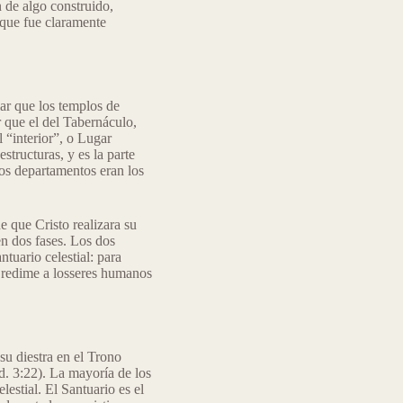
 de algo construido,
que fue claramente
lar que los templos de
 que el del Tabernáculo,
 “interior”, o Lugar
structuras, y es la parte
os departamentos eran los
e que Cristo realizara su
en dos fases. Los dos
tuario celestial: para
to redime a losseres humanos
su diestra en el Trono
d. 3:22). La mayoría de los
lestial. El Santuario es el