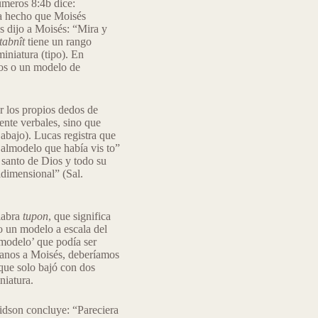
eros 8:4b dice:
ía hecho que Moisés
 dijo a Moisés: “Mira y
tabnît
tiene un rango
iniatura (tipo). En
cos o un modelo de
r los propios dedos de
ente verbales, sino que
abajo). Lucas registra que
almodelo que había vis to”
 santo de Dios y todo su
dimensional” (Sal.
alabra
tupon
, que significa
o un modelo a escala del
modelo’ que podía ser
lanos a Moisés, deberíamos
 que solo bajó con dos
niatura.
idson concluye: “Pareciera