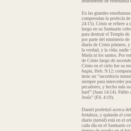
instrumento de enseñanza us
En las grandes enseñanzas d
comprendan la profecía de 
24:15). Cristo se refiere a
luego en su Santuario celes
para destruir el Templo de 
por parte del ministerio de
diario de Cristo primero, y
la verdad, y la vida; nadie 
María ni los santos. Por es
de Cristo luego de ascender
Cristo en el cielo fue su 
hagia
, Heb. 9:12; compara
tiene un “sacerdocio inmut
siempre para interceder po
pecadores, y hecho más sub
haré” (Juan 14:14). Pablo a
Jesús” (Fil. 4:19).
Daniel profetizó acerca del
fortaleza, y quitarán el con
diario (
tamid
) está en el o
cada día en el Santuario c
tiempo de prueba en el fut