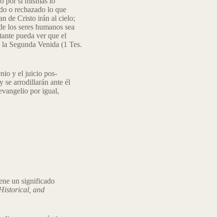
o por sí mismas lo
tado o rechazado lo que
n de Cristo irán al cielo;
 de los seres humanos sea
tante pueda ver que el
n la Segunda Venida (1 Tes.
nio y el juicio pos-
y se arrodillarán ante él
evangelio por igual,
iene un significado
Historical, and