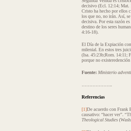
Segunda Venida es cristocé
decisivo (Ecl. 12:14; Mat. 
Cristo ha hecho por ellos c
los que no, no irán. Así, s
decisiva. Por esta razón es
destino de los seres human
4:16-18).
El Día de la Expiación cont
milenial. En estos tres juic
(Isa. 45:23b;Rom. 14:11; Fi
porque no existeredención s
Fuente:
Ministerio adventi
………………..
Referencias
[1]
De acuerdo con Frank B.
causativo: “hacer ver”. “T
Theological Studies
(Washi