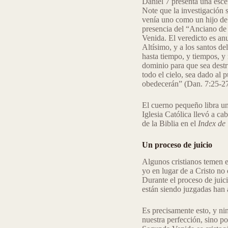
Daniel 7 presenta una escen
Note que la investigación 
venía uno como un hijo de 
presencia del “Anciano de d
Venida. El veredicto es an
Altísimo, y a los santos d
hasta tiempo, y tiempos, y
dominio para que sea destru
todo el cielo, sea dado al 
obedecerán” (Dan. 7:25-27)
El cuerno pequeño libra un
Iglesia Católica llevó a c
de la Biblia en el
Index de 
Un proceso de juicio
Algunos cristianos temen el
yo en lugar de a Cristo no 
Durante el proceso de juici
están siendo juzgadas han 
Es precisamente esto, y ni
nuestra perfección, sino po