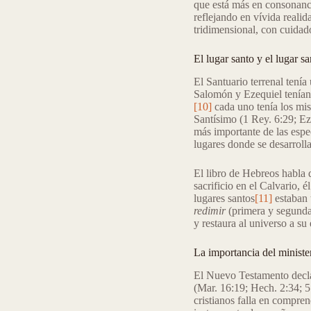
que está más en consonanci
reflejando en vívida realid
tridimensional, con cuidad
El lugar santo y el lugar s
El Santuario terrenal tení
Salomón y Ezequiel tenían 
[10]
cada uno tenía los mism
Santísimo (1 Rey. 6:29; Eze
más importante de las espe
lugares donde se desarrolla
El libro de Hebreos habla d
sacrificio en el Calvario, 
lugares santos
[11]
estaban t
redimir
(primera y segunda
y restaura al universo a su
La importancia del minister
El Nuevo Testamento declar
(Mar. 16:19; Hech. 2:34; 5
cristianos falla en compren