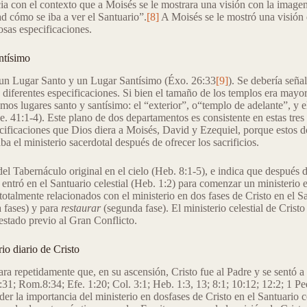
a con el contexto que a Moisés se le mostrara una visión con la imagen
ad cómo se iba a ver el Santuario”.
[8]
A Moisés se le mostró una visión 
osas especificaciones.
antísimo
a un Lugar Santo y un Lugar Santísimo (Éxo. 26:33
[9]
). Se debería seña
diferentes especificaciones. Si bien el tamaño de los templos era mayor
os lugares santo y santísimo: el “exterior”, o“templo de adelante”, y el
. 41:1-4). Este plano de dos departamentos es consistente en estas tres e
cificaciones que Dios diera a Moisés, David y Ezequiel, porque estos d
ba el ministerio sacerdotal después de ofrecer los sacrificios.
el Tabernáculo original en el cielo (Heb. 8:1-5), e indica que después d
él entró en el Santuario celestial (Heb. 1:2) para comenzar un ministerio 
otalmente relacionados con el ministerio en dos fases de Cristo en el San
 fases) y para
restaurar
(segunda fase). El ministerio celestial de Cris
 estado previo al Gran Conflicto.
io diario de Cristo
a repetidamente que, en su ascensión, Cristo fue al Padre y se sentó a 
:31; Rom.8:34; Efe. 1:20; Col. 3:1; Heb. 1:3, 13; 8:1; 10:12; 12:2; 1 Pe
der la importancia del ministerio en dosfases de Cristo en el Santuario ce