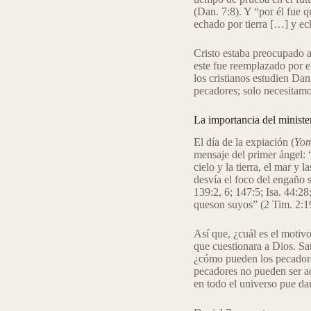
(Dan. 7:8). Y “por él fue qu
echado por tierra […] y ech
Cristo estaba preocupado ac
este fue reemplazado por el
los cristianos estudien Dan
pecadores; solo necesitamo
La importancia del ministe
El día de la expiación (
Yom
mensaje del primer ángel: 
cielo y la tierra, el mar y 
desvía el foco del engaño s
139:2, 6; 147:5; Isa. 44:2
queson suyos” (2 Tim. 2:1
Así que, ¿cuál es el motivo
que cuestionara a Dios. Sa
¿cómo pueden los pecadores
pecadores no pueden ser ad
en todo el universo pue dan