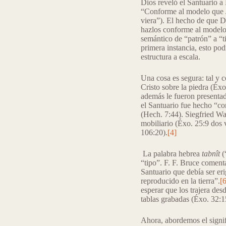
Dios reveló el Santuario a
“Conforme al modelo que J
viera”). El hecho de que D
hazlos conforme al modelo
semántico de “patrón” a “t
primera instancia, esto po
estructura a escala.
Una cosa es segura: tal y
Cristo sobre la piedra (Éx
además le fueron presentad
el Santuario fue hecho “c
(Hech. 7:44). Siegfried Wa
mobiliario (Éxo. 25:9 dos 
106:20).
[4]
La palabra hebrea
tabnît
(
“tipo”. F. F. Bruce coment
Santuario que debía ser eri
reproducido en la tierra”.
[6
esperar que los trajera des
tablas grabadas (Éxo. 32:1
Ahora, abordemos el signi