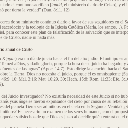
itado el continuo sacrificio [
tamid
, el ministerio diario de Cristo], y el
ó por tierra la verdad” (Dan. 8:11, 12).
erca de su ministerio continuo diario a favor de sus seguidores en el Sa
 sacerdocio y la teología de la Iglesia Católica (María, los santos…). P
iel, para conocer este plan de falsificación de la salvación que se interp
s de Cristo, nadie ni nada más.
rio anual de Cristo
 Kippur
) era un día de juicio hacia el fin del año judío. El antitipo es
“Temed aDios, y dadle gloria, porque la hora de su juicio ha llegado; y 
las fuentes de las aguas” (Apoc. 14:7). Esto dirige la atención hacia el San
obre la Tierra. Dios no necesita el juicio, porque él es omnisapiente (S
8; 46:9, 10; Mal. 3:16; Mat. 10:29, 30; Hech. 15:8; Rom. 11:33; Efe. 3:1
9).
 del Juicio Investigador? No existiría necesidad de este Juicio si no hu
tanás ysus ángeles fueron expulsados del cielo por causa de su rebelión
 del planeta Tierra ser admitidos en el cielo en la Segunda Venida? ¿Se
mitidos? Es necesario un examen de los seres humanos, con el propósit
 quedar satisfechos de que Dios es justo al decidir quién entrará en el c