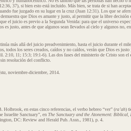
ntrico y humanocéntrico. No es tantolo que las personas han hecho o n
12:36, 37), si bien esto está incluido. Más bien, se trata de si han acep
uando fue juzgado en su lugar en la cruz (Juan 12:31). Los que se aferra
e demuestra que Dios es amante y justo, al permitir que la libre decisión
 que el juicio es previo a la Segunda Venida: para que el universo expec
os es justo, antes de que algunos sean llevados al cielo y algunos no, e
inúa más allá del juicio preadvenimiento, hasta el juicio durante el mile
ios, todos los seres creados, caídos y no caídos, verán que Dios es justo 
l. 2:10, 11;
15:3; 19:1-6). Las dos fases del ministerio de Cristo son el 
in resolución del conflicto.
sta
, noviembre-diciembre, 2014.
 Holbrook, en estas cinco referencias, el verbo hebreo “ver” (
ra’ah
) t
he Israelite Sanctuary”, en
The Sanctuary and the Atonement: Biblical, 
ngton, DC: Review and Herald Pub. Assn., 1981), p. 4.