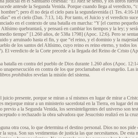
a judicial en el Santuario celestial: “El Juez se sentó, y los libros fuer
sucede antesde la Segunda Venida. Porque cuando llega al veredicto, “c
hombre”; pero él no deja el cielo para la segundavenida (1 Tes. 4:16-18)
ías” en el cielo (Dan. 7:13, 14). Por tanto, el Juicio y el veredicto su
unciado en el contexto de una batalla en marcha: “Y [el cuerno pequeño]
el Altísimo quebrantará, y pensará en cambiar los tiempos y la ley; y se
 medio tiempo” [1.260 años, de 538a 1798] (Apoc. 12:6). Pero se sentará 
ido y arruinado hasta el fin, y que “el reino, y el dominio y la majesta
pueblo de los santos del Altísimo, cuyo reino es reino eterno, y todos los
. El veredicto de la Corte precede a la llegada del Reino de Cristo (Ap
a batalla en contra del pueblo de Dios durante 1.260 años (Apoc. 12:14
abo unapersecución en contra de los que proclamaban el evangelio. Las in
libros prohibidos
revelan la misión del sistema.
 juicio presente, porque se miran a sí mismos en lugar de mirar a Cristo
es mejorque mirar a un ministerio sacerdotal en la Tierra, en lugar del min
o previo a la Segunda Venida, los seresinteligentes del universo son tes
aceptado o rechazado la obra salvadora que Jesucristo realizó en la cruz
nguna otra cosa, lo que determina el destino personal. Dios no nos pid
r la suya. Son sus vestimentas de justicia las que necesitamos. De esta m