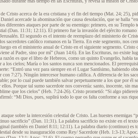
ado durante más tiempo en las Escrituras, y revela la misión de Cristo d
e Cristo acerca de la era cristiana y el fin del tiempo (Mat. 24; 25), pid
Daniel acercade la abominación que causa desolación, que se halla “en
 dos diferentes ataques por parte de su enemigo: primero, en su Templo t
tial (Dan. 11:31; 12:11). El primero fue la invasión del ejército romano 
Jerusalén. El segundo es el intento de reemplazo del ministerio de Cristo
 los sacerdotes católico romanos en la Tierra. En este segmento, nos cen
 luego en el ministerio anual de Cristo en el siguiente segmento. Cristo 
viene al Padre, sino por mí” (Juan 14:6). En las Escrituras, no existe lug
ta razón es que el libro de Hebreos, como un quinto Evangelio, habla tan
 a los cielos; María o los santos nunca son mencionados. El prerrequisit
muerte: “Entró una vez para siempre en el Lugar Santísimo, habiendo obt
r con 7:27). Ningún intercesor humano califica. A diferencia de los sac
able; por lo cual puede también salvar perpetuamente a los que por él s
r ellos. Porque tal sumo sacerdote nos convenía: santo, inocente, sin ma
lime que los cielos” (Heb. 7:24-26). Cristo prometió: “Si algo pidierei
firmó: “Mi Dios, pues, suplirá todo lo que os falta conforme a sus rique
 ataque sobre la intercesión celestial de Cristo. Las huestes enemigas “p
tinuo sacrificio” (Dan. 11:31). La palabra sacrificio no existe en el texto
riginal (también en Daniel 8:11; 12:11). La palabra diario (continuo) es t
elestial desde su inauguración como Rey/ Sacerdote (Heb. 1:3-13; Apoc. 5
uro (Dan. 12:1; Apoc. 21:6). El cuerno pequeño que surge es el sacerdoc