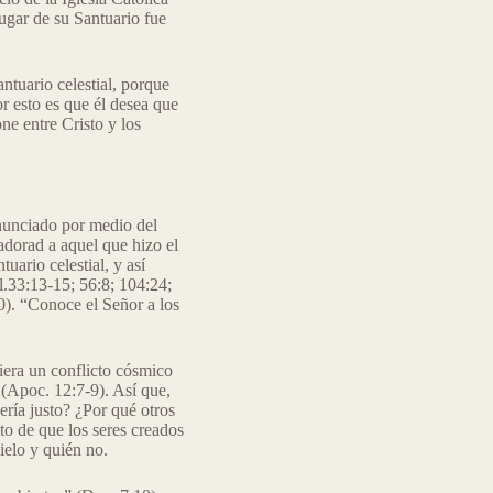
 lugar de su Santuario fue
ntuario celestial, porque
or esto es que él desea que
one entre Cristo y los
 anunciado por medio del
adorad a aquel que hizo el
tuario celestial, y así
al.33:13-15; 56:8; 104:24;
0). “Conoce el Señor a los
biera un conflicto cósmico
 (Apoc. 12:7-9). Así que,
ría justo? ¿Por qué otros
o de que los seres creados
ielo y quién no.