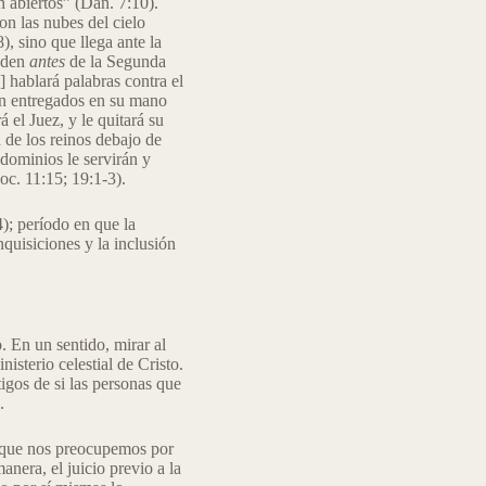
on abiertos” (Dan. 7:10).
on las nubes del cielo
, sino que llega ante la
ceden
antes
de la Segunda
 hablará palabras contra el
rán entregados en su mano
el Juez, y le quitará su
d de los reinos debajo de
 dominios le servirán y
oc. 11:15; 19:1-3).
); período en que la
quisiciones y la inclusión
. En un sentido, mirar al
isterio celestial de Cristo.
tigos de si las personas que
.
e que nos preocupemos por
anera, el juicio previo a la