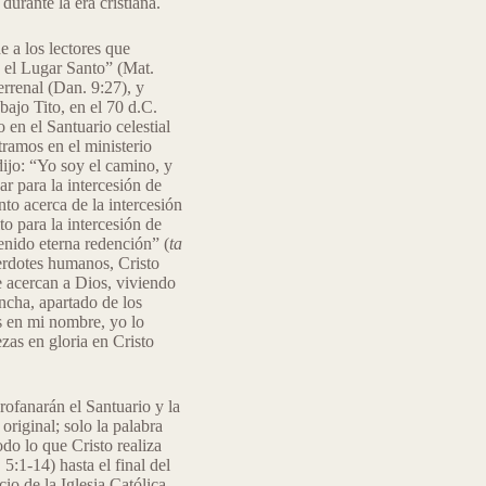
urante la era cristiana.
e a los lectores que
 el Lugar Santo” (Mat.
errenal (Dan. 9:27), y
bajo Tito, en el 70 d.C.
 en el Santuario celestial
tramos en el ministerio
dijo: “Yo soy el camino, y
ar para la intercesión de
to acerca de la intercesión
o para la intercesión de
enido eterna redención” (
ta
erdotes humanos, Cristo
e acercan a Dios, viviendo
ncha, apartado de los
s en mi nombre, yo lo
zas en gloria en Cristo
rofanarán el Santuario y la
 original; solo la palabra
odo lo que Cristo realiza
:1-14) hasta el final del
io de la Iglesia Católica