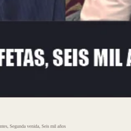
ntes
,
Segunda venida
,
Seis mil años