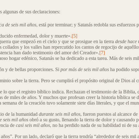
 algunas de sus declaraciones:
ca de seis mil años
, está por terminar; y Satanás redobla sus esfuerzos 
ducido enfermedad, dolor y muerte».
[5]
guerra que empezó en el cielo y que se prosigue en la tierra
desde hace 
 collados y los valles han repercutido los cantos de regocijo de aquéllos
sistencia han dado testimonio del amor del Creador».
[7]
oso hogar edénico, Satanás se ha dedicado a esta tarea. Más de seis m
ón y de bellas proporciones. Si
por más de seis mil años
ha podido sopor
nio sobre la tierra. Pero se cumplirá el propósito original de Dios al cr
o que el registro bíblico indica. Rechazan el testimonio de la Biblia, 
s de miles de años. Y muchos que profesan creer la historia bíblica se
la semana de la creación tuvo solamente siete días literales, y que el m
udio de la humanidad
durante seis mil años
, fueron puestos al alcance de
 seis mil años
obró a su gusto, llenando la tierra de dolor y causando p
encia de
casi seis mil años
, no ha perdido nada de su habilidad ni de su
 años”. Por un lado, declaró que la tierra tendría “alrededor de seis mil