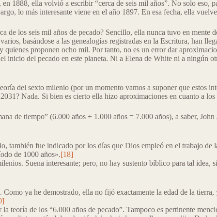
 en 1888, ella volvió a escribir “cerca de seis mil años”. No solo eso, 
o, lo más interesante viene en el año 1897. En esa fecha, ella vuelve a
de los seis mil años de pecado? Sencillo, ella nunca tuvo en mente dete
 varios, basándose a las genealogías registradas en la Escritura, han ll
hay quienes proponen ocho mil. Por tanto, no es un error dar aproximaci
inicio del pecado en este planeta. Ni a Elena de White ni a ningún otro
 teoría del sexto milenio (por un momento vamos a suponer que estos int
2031? Nada. Si bien es cierto ella hizo aproximaciones en cuanto a los 
mana de tiempo” (6.000 años + 1.000 años = 7.000 años), a saber, Joh
io, también fue indicado por los días que Dios empleó en el trabajo de l
ríodo de 1000 años».
[18]
lenios. Suena interesante; pero, no hay sustento bíblico para tal idea, s
 Como ya he demostrado, ella no fijó exactamente la edad de la tierra, y
0]
 la teoría de los “6.000 años de pecado”. Tampoco es pertinente mencio