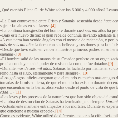
¿Qué escribió Elena G. de White sobre los 6.000 y 4.000 años? Leamos
«La Gran controversia entre Cristo y Satanás, sostenida desde
hace cer
sujetar las almas en sus lazos».
[4]
«La continua transgresión del hombre durante
casi seis mil
años ha pro
«Bajo este nuevo disfraz el gran rebelde continúa llevando adelante la 
«A esta tierra han venido ángeles con el mensaje de redención, y por los
más de seis mil años
la tierra con sus bellezas y sus dones para la sub
«Desde que tuvo éxito en vencer a nuestros primeros padres en su herm
engañar».
[8]
«El hombre salió de las manos de su Creador perfecto en su organizaci
prueba concluyente del poder de resistencia con que fue dotado».
[9]
«Durante
más de seis mil años
, Satanás ha luchado por mantener su domi
reino hasta el siglo, eternamente y para siempre».
[10]
«Los geólogos infieles aseguran que el mundo es mucho más antiguo de l
tomadas de la misma tierra, de que el mundo ha existido durante decena
que encuentran en la tierra, observadas desde el punto de vista de que 
edad
…»
[11]
«Las leyes y los procesos de la naturaleza que han sido objeto del est
«La obra de destrucción de Satanás ha terminado para siempre.
Durante
«Actualmente mantiene entrampados a los mortales. Durante su experi
que concierne a nuestra especie».
[14]
Como es evidente, White utilizó de diferentes maneras la cifra “seis mil