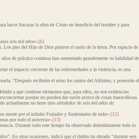
para hacer fracasar la obra de Cristo en beneficio del hombre y para
unos seis mil años
«.
[6]
. Los pies del Hijo de Dios pisaron el suelo de la tierra. Por espacio de
il años de práctica continua han aumentado grandemente su habilidad de
tar el impacto creciente de las enfermedades y la violencia, es una
earla. “Después recibirán el reino los santos del Altísimo, y poseerán el
debido a que contiene elementos que, para ellos, no son evidencias
 desconciertan porque no pueden dar razón acerca de cosas maravillosas
undo actualmente no tiene sino
alrededor de seis mil años de
 su mente por el infinito Forjador y Sustentador de todo».
[12]
enas por todo el universo».
[13]
 astucia. Durante todo este tiempo ha observado detenidamente todo lo
 años”. En otras ocasiones, indicó que el diablo ha obrado “durante seis