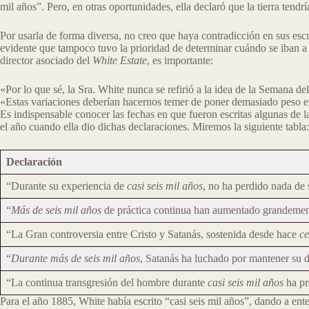
mil años”. Pero, en otras oportunidades, ella declaró que la tierra tendr
Por usarla de forma diversa, no creo que haya contradicción en sus escri
evidente que tampoco tuvo la prioridad de determinar cuándo se iban a
director asociado del
White Estate
, es importante:
«Por lo que sé, la Sra. White nunca se refirió a la idea de la Semana d
«Estas variaciones deberían hacernos temer de poner demasiado peso en
Es indispensable conocer las fechas en que fueron escritas algunas de l
el año cuando ella dio dichas declaraciones. Miremos la siguiente tabla:
Declaración
“Durante su experiencia de
casi seis mil años
, no ha perdido nada de 
“
Más de seis mil años
de práctica continua han aumentado grandemen
“La Gran controversia entre Cristo y Satanás, sostenida desde hace
ce
“
Durante más de seis mil años
, Satanás ha luchado por mantener su d
“La continua transgresión del hombre durante
casi seis mil años
ha pr
Para el año 1885, White había escrito “casi seis mil años”, dando a en