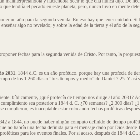
stán malinterpretándola y haciéndola decir lo que ella nunca dijo. De h
mpo que tendría el pecado en este planeta; pero, nunca tuvo en mente det
oner un año para la segunda venida. En eso hay que tener cuidado. Si b
enseñar algo no revelado; y sobre la edad de la tierra y el año de la se
oponer fechas para la segunda venida de Cristo. Por tanto, la propuest
ño 2031.
1844 d.C. es un año profético, porque hay una profecía de tie
tiempo de los 1.260 días o “tres tiempos y medio” de Daniel 7:25. Y así 
ente: bíblicamente, ¿qué profecía de tiempo nos dirige al año 2031? Aqu
cumplimiento sea posterior a 1844 d. C. ¿70 semanas? ¿2.300 días? ¿1.
 se cumplieron, es inaceptable estar colocando fechas proféticas después
842 a 1844, no puede haber ningún cómputo definido de tiempo profétic
que no habría una fecha definida para el mensaje dado por Dios desde 
proféticas para los eventos finales. Por si acaso, después de 1844 d.C.,