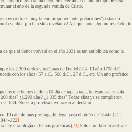
echo, tampoco tuvo la intención de determinar cuánto tiempo de vida
erminar el año de la segunda venida de Cristo.
ien es cierto es muy bueno proponer “interpretaciones”, estas no
gunda venida, ¡no han sido revelados! Así que, ante algo no revelado, lo
a de que el Señor volverá en el año 2031 es tan antibíblica como la
mpo: las 2.300 tardes y mañanas de Daniel 8:14. El año 1798 d.C.
sucede con los años 457 a.C., 508 d.C., 27 d.C., etc. Un año profético
ellos que hemos leído la Biblia de tapa a tapa, la respuesta es sola
260 días? ¿1.290 días? ¿1.335 días? Todas ellas ya se cumplieron
 de 1844. Nuestra profetisa tuvo razón al declarar:
o. El cálculo más prolongado llega hasta el otoño de 1844».
[21]
1844».
[22]
 no hay cronología ni fechas proféticas.
[23]
Solo a un falso maestro o