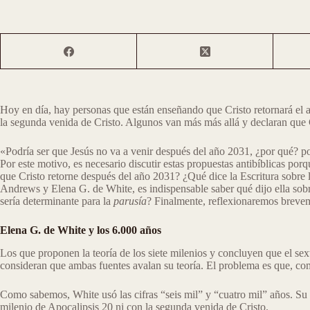
Hoy en día, hay personas que están enseñando que Cristo retornará el 
la segunda venida de Cristo. Algunos van más más allá y declaran que C
«Podría ser que Jesús no va a venir después del año 2031, ¿por qué? p
Por este motivo, es necesario discutir estas propuestas antibíblicas po
que Cristo retorne después del año 2031? ¿Qué dice la Escritura sobre
Andrews y Elena G. de White, es indispensable saber qué dijo ella sob
sería determinante para la
parusía
? Finalmente, reflexionaremos brevemen
Elena G. de White y los 6.000 años
Los que proponen la teoría de los siete milenios y concluyen que el se
consideran que ambas fuentes avalan su teoría. El problema es que, como
Como sabemos, White usó las cifras “seis mil” y “cuatro mil” años. Su i
milenio de Apocalipsis 20 ni con la segunda venida de Cristo.