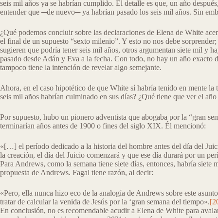
seis mil años ya se habrían cumplido. El detalle es que, un año después,
entender que ─de nuevo─ ya habrían pasado los seis mil años. Sin embarg
¿Qué podemos concluir sobre las declaraciones de Elena de White acerca 
el final de un supuesto “sexto milenio”. Y esto no nos debe sorprender;
sugieren que podría tener seis mil años, otros argumentan siete mil y 
pasado desde Adán y Eva a la fecha. Con todo, no hay un año exacto del 
tampoco tiene la intención de revelar algo semejante.
Ahora, en el caso hipotético de que White sí habría tenido en mente la
seis mil años habrían culminado en sus días? ¿Qué tiene que ver el año 
Por supuesto, hubo un pionero adventista que abogaba por la “gran se
terminarían años antes de 1900 o fines del siglo XIX. Él mencionó:
«[…] el período dedicado a la historia del hombre antes del día del Juic
la creación, el día del Juicio comenzará y que ese día durará por un pe
Para Andrews, como la semana tiene siete días, entonces, habría siete mi
propuesta de Andrews. Fagal tiene razón, al decir:
«Pero, ella nunca hizo eco de la analogía de Andrews sobre este asunto.
tratar de calcular la venida de Jesús por la ‘gran semana del tiempo».
[2
En conclusión, no es recomendable acudir a Elena de White para avalar