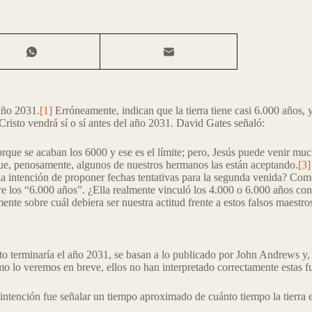
año 2031.
[1]
Erróneamente, indican que la tierra tiene casi 6.000 años, y 
risto vendrá sí o sí antes del año 2031. David Gates señaló:
orque se acaban los 6000 y ese es el límite; pero, Jesús puede venir m
rque, penosamente, algunos de nuestros hermanos las están aceptando.
[3]
 la intención de proponer fechas tentativas para la segunda venida? Co
re los “6.000 años”. ¿Ella realmente vinculó los 4.000 o 6.000 años co
te sobre cuál debiera ser nuestra actitud frente a estos falsos maestros
xto terminaría el año 2031, se basan a lo publicado por John Andrews y,
 lo veremos en breve, ellos no han interpretado correctamente estas fue
ntención fue señalar un tiempo aproximado de cuánto tiempo la tierra es