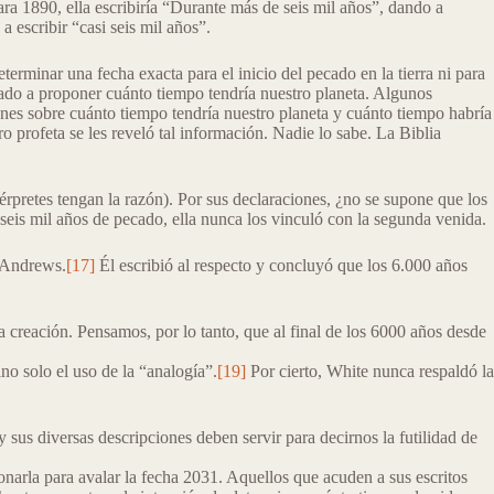
para 1890, ella escribiría “Durante más de seis mil años”, dando a
 escribir “casi seis mil años”.
rminar una fecha exacta para el inicio del pecado en la tierra ni para
egado a proponer cuánto tiempo tendría nuestro planeta. Algunos
ones sobre cuánto tiempo tendría nuestro planeta y cuánto tiempo habría
 profeta se les reveló tal información. Nadie lo sabe. La Biblia
érpretes tengan la razón). Por sus declaraciones, ¿no se supone que los
seis mil años de pecado, ella nunca los vinculó con la segunda venida.
n Andrews.
[17]
Él escribió al respecto y concluyó que los 6.000 años
a creación. Pensamos, por lo tanto, que al final de los 6000 años desde
ino solo el uso de la “analogía”.
[19]
Por cierto, White nunca respaldó la
 sus diversas descripciones deben servir para decirnos la futilidad de
narla para avalar la fecha 2031. Aquellos que acuden a sus escritos