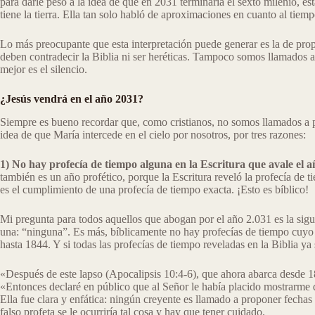
para darle peso a la idea de que en 2031 terminaría el sexto milenio, e
tiene la tierra. Ella tan solo habló de aproximaciones en cuanto al tie
Lo más preocupante que esta interpretación puede generar es la de prop
deben contradecir la Biblia ni ser heréticas. Tampoco somos llamados a 
mejor es el silencio.
¿Jesús vendrá en el año 2031?
Siempre es bueno recordar que, como cristianos, no somos llamados a pr
idea de que María intercede en el cielo por nosotros, por tres razones:
1) No hay profecía de tiempo alguna en la Escritura que avale el a
también es un año profético, porque la Escritura reveló la profecía de 
es el cumplimiento de una profecía de tiempo exacta. ¡Esto es bíblico!
Mi pregunta para todos aquellos que abogan por el año 2.031 es la sigui
una: “ninguna”. Es más, bíblicamente no hay profecías de tiempo cuyo 
hasta 1844. Y si todas las profecías de tiempo reveladas en la Biblia ya
«Después de este lapso (Apocalipsis 10:4-6), que ahora abarca desde 1
«Entonces declaré en público que al Señor le había placido mostrarme 
Ella fue clara y enfática: ningún creyente es llamado a proponer fechas 
falso profeta se le ocurriría tal cosa y hay que tener cuidado.