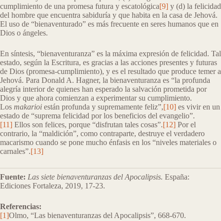
cumplimiento de una promesa futura y escatológica
[9]
y (d) la felicidad
del hombre que encuentra sabiduría y que habita en la casa de Jehová.
El uso de “bienaventurado” es más frecuente en seres humanos que en
Dios o ángeles.
En síntesis, “bienaventuranza” es la máxima expresión de felicidad. Tal
estado, según la Escritura, es gracias a las acciones presentes y futuras
de Dios (promesa-cumplimiento), y es el resultado que produce temer a
Jehová. Para Donald A. Hagner, la bienaventuranza es “la profunda
alegría interior de quienes han esperado la salvación prometida por
Dios y que ahora comienzan a experimentar su cumplimiento.
Los
makarioi
están profunda y supremamente feliz”,
[10]
es vivir en un
estado de “suprema felicidad por los beneficios del evangelio”.
[11]
Ellos son felices, porque “disfrutan tales cosas”.
[12]
Por el
contrario, la “maldición”, como contraparte, destruye el verdadero
macarismo cuando se pone mucho énfasis en los “niveles materiales o
carnales”.
[13]
Fuente:
Las siete bienaventuranzas del Apocalipsis.
España:
Ediciones Fortaleza, 2019, 17-23.
Referencias:
[1]
Olmo, “Las bienaventuranzas del Apocalipsis”, 668-670.