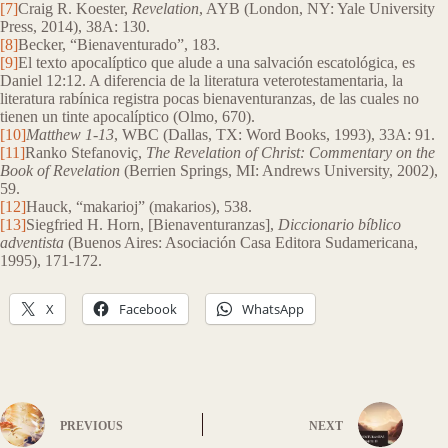
[7]
Craig R. Koester,
Revelation
, AYB (London, NY: Yale University
Press, 2014), 38A: 130.
[8]
Becker, “Bienaventurado”, 183.
[9]
El texto apocalíptico que alude a una salvación escatológica, es
Daniel 12:12. A diferencia de la literatura veterotestamentaria, la
literatura rabínica registra pocas bienaventuranzas, de las cuales no
tienen un tinte apocalíptico (Olmo, 670).
[10]
Matthew 1-13
, WBC (Dallas, TX: Word Books, 1993), 33A: 91.
[11]
Ranko Stefanoviç,
The Revelation of Christ: Commentary on the
Book of Revelation
(Berrien Springs, MI: Andrews University, 2002),
59.
[12]
Hauck, “makarioj” (makarios), 538.
[13]
Siegfried H. Horn, [Bienaventuranzas],
Diccionario bíblico
adventista
(Buenos Aires: Asociación Casa Editora Sudamericana,
1995), 171-172.
X
Facebook
WhatsApp
PREVIOUS
NEXT