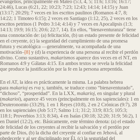
evangelios, principalmente en Mateo (5:3, 4, 5; 11:6; 13:16; 16:17;
24:46), Lucas (6:21, 22; 10:23; 7:23; 12:43; 14:14; 14:15) y Juan
(13:17; 20:29); 7 veces en los escritos paulinos (Romanos 4:7, 8;
14:22; 1 Timoteo 6:15); 2 veces en Santiago (1:12, 25), 2 veces en los
escritos petrinos (1 Pedro 3:14; 4:14) y 7 veces en Apocalipsis (1:3;
14:13; 19:9; 16:15; 20:6; 22:7, 14). En ellos, “bienaventuranza” tiene
una connotación de: (a) felicitación, (b) un estado presente de felicidad
en el creyente, (c) la seguridad del cumplimiento de una promesa
futura y escatológica —generalmente, va acompañada de una
motivación–
[8]
y (d) la experiencia de una persona al recibir el perdón
divino. Como sustantivo,
makarismos
aparece dos veces en el NT, en
Romanos 4:9 y Gálatas 4:15. En ambos textos se revela la felicidad
que produce la justificación por la fe en la persona arrepentida.
En el AT, la idea es prácticamente la misma. La palabra hebrea
para
makarioj
es
rva
y, también, se traduce como “bienaventurado”,
“dichoso”, “prosperidad”. En la LXX,
makarioj
, en singular y plural
(
makarioi
), aparece 45 veces (principalmente en los sapienciales): 1 en
Deuteronomio (33:29), 1 en 1 Reyes (10:8), 2 en 2 Crónicas (9:7), 28
en los sapienciales (Job 5:17; Salmo 1:1; 31:2; 33:9; 83:5; 105:3;
118:1; Proverbios 3:13; 8:34), 4 en Isaías (30:18; 32:20; 31:9; 56:2), 1
en Daniel (12:2), etc. Básicamente, este término denota: (a) el estado
de felicidad de los creyentes al recibir la salvación y el perdón por
parte de Dios, (b) la dicha del creyente al confiar en Jehová, al
obedecerle y al ser disciplinado por Él, (c) la seguridad del