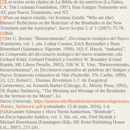
[2]
Los textos serán citados de
La Biblia de las américas
(La Habra,
CA: The Lockman Foundation, 1997). Para Antiguo Testamento será
AT; para Nuevo Testamento, será NT.
[3]
Para un mayor estudio, ver Korinna Zamfir, “Who are (the)
Blesses? Reflections on the Relecture of the Beatitudes in the New
Testament and the Apocrypha”,
Sacra Scripta
5, nº 1 (2007): 75-78.
[4]
Ibíd.
[5]
Ver U. Becker, “Bienaventurado”,
Diccionario teológico del Nuevo
Testamento
, vol. 1, eds. Lothar Coenen, Erich Beyreuther y Hans
Bietenhard (Salamanca: Sígueme, 1990), 182; F. Hauck, “makarioj”,
en
Compendio del diccionario teológico del nuevo testamento
, eds.
Gerhard Kittel, Gerhard Friedrich y Geoffrey W. Bromiley (Grand
Rapids, MI: Libros Desafío, 2003), 538; W. E. Vine, “Bienaventurado,
bienaventuranza”, en
Diccionario expositivo de palabras del Antiguo y
Nuevo Testamento exhaustivo de Vine
(Nashville, TN: Caribe, 1999),
33, 121; Robert L. Thomas,
Revelation 1-7: An Exegetical
Commentary
, ed. Kenneth Barker (Chicago, IL: Moody Press, 1992),
59; Ranko Stefanoviç, “The Meaning and Message of the Beatitudes
in the Sermon on the Mount”,
La
Sierra University
,
https://lasierra.edu/fileadmin/documents/religion/asrs
/Ranko_Stefanovic.pdf
(consultado: 15 de junio, 2016), 1-4.
[6]
Alexander Altmann y Hava Tirosh-Samuelson, “Beatitude”,
en
Encyclopaedia Judaica
, vol. 3, 2da. ed., eds. Fred Skolnik y
Michael Berenbaum (Farmington Hills, MI: Keter Publishing House
Ltd., 2007), 237-241.