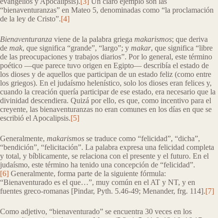
evangelios y Apocalipsis).
[3]
Un claro ejemplo son las
“bienaventuranzas” en Mateo 5, denominadas como “la proclamación
de la ley de Cristo”.
[4]
Bienaventuranza
viene de la palabra griega
makarismos
; que deriva
de
mak
, que significa “grande”, “largo”; y
makar
, que significa “libre
de las preocupaciones y trabajos diarios”. Por lo general, este término
poético —que parece tuvo origen en Egipto— describía el estado de
los dioses y de aquellos que participan de un estado feliz (como entre
los griegos). En el judaísmo helenístico, solo los dioses eran felices y,
cuando la creación quería participar de ese estado, era necesario que la
divinidad descendiera. Quizá por ello, es que, como incentivo para el
creyente, las bienaventuranzas no eran comunes en los días en que se
escribió el Apocalipsis.
[5]
Generalmente,
makarismos
se traduce como “felicidad”, “dicha”,
“bendición”, “felicitación”. La palabra expresa una felicidad completa
y total, y bíblicamente, se relaciona con el presente y el futuro. En el
judaísmo, este término ha tenido una concepción de “felicidad”.
[6]
Generalmente, forma parte de la siguiente fórmula:
“Bienaventurado es el que…”, muy común en el AT y NT, y en
fuentes greco-romanas [Pindar, Pyth. 5.46-49; Menander, frg. 114].
[7]
Como adjetivo, “bienaventurado” se encuentra 30 veces en los