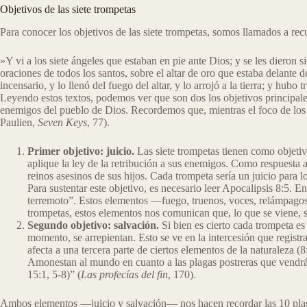
Objetivos de las siete trompetas
Para conocer los objetivos de las siete trompetas, somos llamados a recu
​»Y vi a los siete ángeles que estaban en pie ante Dios; y se les dieron 
oraciones de todos los santos, sobre el altar de oro que estaba delante 
incensario, y lo llenó del fuego del altar, y lo arrojó a la tierra; y hub
Leyendo estos textos, podemos ver que son dos los objetivos principales 
enemigos del pueblo de Dios. Recordemos que, mientras el foco de los sie
Paulien,
Seven Keys
, 77).
Primer objetivo: juicio.
Las siete trompetas tienen como objetivo
aplique la ley de la retribución a sus enemigos. Como respuesta a 
reinos asesinos de sus hijos. Cada trompeta sería un juicio para l
Para sustentar este objetivo, es necesario leer Apocalipsis 8:5. En 
terremoto”. Estos elementos ―fuego, truenos, voces, relámpagos y
trompetas, estos elementos nos comunican que, lo que se viene, son
Segundo objetivo: salvación.
Si bien es cierto cada trompeta es 
momento, se arrepientan. Esto se ve en la intercesión que regist
afecta a una tercera parte de ciertos elementos de la naturaleza 
Amonestan al mundo en cuanto a las plagas postreras que vendrán 
15:1, 5-8)” (
Las profecías del fin
, 170).
Ambos elementos ―juicio y salvación― nos hacen recordar las 10 plagas