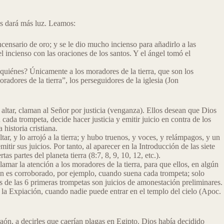
nos dará más luz. Leamos:
incensario de oro; y se le dio mucho incienso para añadirlo a las
l incienso con las oraciones de los santos. Y el ángel tomó el
a quiénes? Únicamente a los moradores de la tierra, que son los
radores de la tierra”, los perseguidores de la iglesia (Jon
 altar, claman al Señor por justicia (venganza). Ellos desean que Dios
cada trompeta, decide hacer justicia y emitir juicio en contra de los
historia cristiana.
ltar, y lo arrojó a la tierra; y hubo truenos, y voces, y relámpagos, y un
 sus juicios. Por tanto, al aparecer en la Introducción de las siete
 partes del planeta tierra (8:7, 8, 9, 10, 12, etc.).
lamar la atención a los moradores de la tierra, para que ellos, en algún
ién es corroborado, por ejemplo, cuando suena cada trompeta; solo
es de las 6 primeras trompetas son juicios de amonestación preliminares.
 la Expiación, cuando nadie puede entrar en el templo del cielo (Apoc.
n, a decirles que caerían plagas en Egipto. Dios había decidido