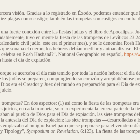
 tercera visión. Gracias a lo registrado en Éxodo, podemos entender que
iez plagas como castigo; también las trompetas son castigos en contra de 
na fuerte conexión entre las fiestas judías y el libro de Apocalipsis. Ju
udablemente, tuvo en mente la fiesta de las trompetas de Levíticos 23:2
l calendario civil judío, este era el primer mes), y se le denomina Rosh
s que sonaba el cuerno, los hebreos debían meditar y autoanalizarse. El 
 se celebra en Rosh Hashaná?”, National Geographic en español,
https:/
a hasta el día de expiación.
, porque se acercaba el día más temido por toda la nación hebrea: el día 
que los judíos se preparen, compungiendo su corazón y arrepintiéndose 
ue Dios era el Creador y Juez del mundo en preparación para el Día de e
juicio.
trompetas? En dos aspectos: (1) así como la fiesta de las trompetas era u
cios, en cada trompeta, solo lo experimenta la tercera parte de la tierra,
araban al pueblo de Dios para el Día de expiación, las siete trompetas de
a antesala del Día de expiación; las siete trompetas ―desarrolladas a lo
emplazaba al antiguo Israel para que se preparase para el venidero día 
ry Tipology”,
Symposium on Revelation
, 6:123). La fiesta de las tromp