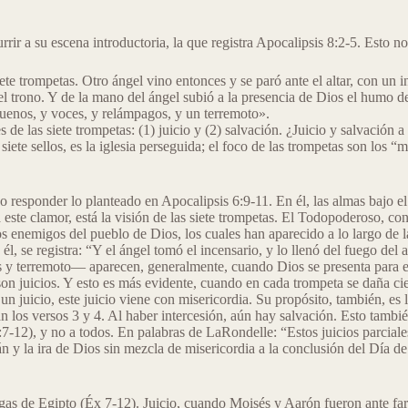
rrir a su escena introductoria, la que registra Apocalipsis 8:2-5. Esto 
siete trompetas. Otro ángel vino entonces y se paró ante el altar, con un 
del trono. Y de la mano del ángel subió a la presencia de Dios el humo de
o truenos, y voces, y relámpagos, y un terremoto».
de las siete trompetas: (1) juicio y (2) salvación. ¿Juicio y salvación 
te sellos, es la iglesia perseguida; el foco de las trompetas son los “mo
 responder lo planteado en Apocalipsis 6:9-11. En él, las almas bajo el
este clamor, está la visión de las siete trompetas. El Todopoderoso, con 
os enemigos del pueblo de Dios, los cuales han aparecido a lo largo de la 
él, se registra: “Y el ángel tomó el incensario, y lo llenó del fuego del a
 terremoto― aparecen, generalmente, cuando Dios se presenta para emitir
 juicios. Y esto es más evidente, cuando en cada trompeta se daña ciertas
un juicio, este juicio viene con misericordia. Su propósito, también, es l
ran los versos 3 y 4. Al haber intercesión, aún hay salvación. Esto tamb
(8:7-12), y no a todos. En palabras de LaRondelle: “Estos juicios parcial
y la ira de Dios sin mezcla de misericordia a la conclusión del Día de
 de Egipto (Éx 7-12). Juicio, cuando Moisés y Aarón fueron ante faraó