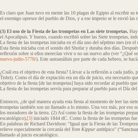
Es claro que Juan tuvo en mente las 10 plagas de Egipto al escribir su
el enemigo opresor del pueblo de Dios, y a ese imperio se le envió las d
(3) El uso de la Fiesta de las trompetas en Las siete trompetas.
Hay u
el Apocalipsis. Y bueno, cuando escribió sobre las Siete trompetas, ind
La fiesta de las trompetas iniciaba en el día uno del séptimo mes (en e
Esta fiesta iniciaba con el sonido del Shofar y duraba dos días. Despué
reflexión sobre si ellos merecían vivir o no un nuevo año (ver “¿Qué
nuevo-judio-5778/
). Este autoanálisis por parte de cada hebreo, se hací
¿Cuál era el objetivo de esta fiesta? Llevar a la reflexión a cada judío
Tishri). Como el día de expiación era un día de juicio, era necesario 
objetivo de la fiesta [de las trompetas] haya sido recordar al pueblo q
La fiesta de las trompetas servía para preparar al pueblo para el Día del 
Entonces, ¿de qué manera ayuda esta fiesta al momento de leer las siete 
trompetas también son un llamado a lo mismo. Una vez más, por eso sus jui
los moradores de la tierra. (2) Así como la fiesta de las trompetas prep
escatológico),
[3]
iniciado 1844 dC. Como la fiesta de las trompetas fue l
En palabras de Richard Davidson: “Igual que la Fiesta de las Tromperas 
relieve especialmente la cercanía del
Yom Kippur
antitípico” (“Sanctua
llamado al juicio escatológico.