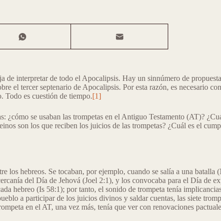
ja de interpretar de todo el Apocalipsis. Hay un sinnúmero de propuesta
bre el tercer septenario de Apocalipsis. Por esta razón, es necesario c
so. Todo es cuestión de tiempo.
[1]
tas: ¿cómo se usaban las trompetas en el Antiguo Testamento (AT)? ¿Cuál
einos son los que reciben los juicios de las trompetas? ¿Cuál es el cump
re los hebreos. Se tocaban, por ejemplo, cuando se salía a una batalla (
ercanía del Día de Jehová (Joel 2:1), y los convocaba para el Día de ex
ada hebreo (Is 58:1); por tanto, el sonido de trompeta tenía implicancia
ueblo a participar de los juicios divinos y saldar cuentas, las siete trom
trompeta en el AT, una vez más, tenía que ver con renovaciones pactuale