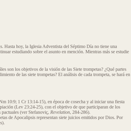
s. Hasta hoy, la Iglesia Adventista del Séptimo Día no tiene una
ontinuar estudiando sobre el asunto en mención. Mientras más se estudie
es son los objetivos de la visión de las Siete trompetas? ¿Qué partes
limiento de las siete trompetas? El análisis de cada trompeta, se hará en
Nm 10:9; 1 Cr 13:14-15), en época de cosecha y al iniciar una fiesta
piación (Lev 23:24-25), con el objetivo de que participaran de los
s pactuales (ver Stefanoviç,
Revelation
, 284-286).
petas de Apocalipsis representan siete juicios emitidos por Dios. Por
s).