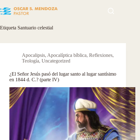
Skip
to
content
Etiqueta
Santuario celestial
Apocalipsis
,
Apocalíptica bíblica
,
Reflexiones
,
Teología
,
Uncategorized
¿El Señor Jesús pasó del lugar santo al lugar santísimo
en 1844 d. C.? (parte IV)