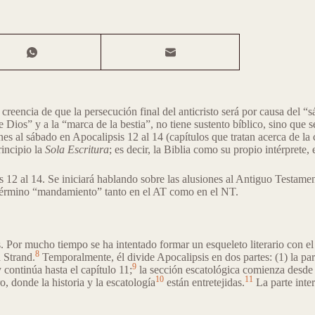
creencia de que la persecución final del anticristo será por causa del “
e Dios” y a la “marca de la bestia”, no tiene sustento bíblico, sino que 
nes al sábado en Apocalipsis 12 al 14 (capítulos que tratan acerca de la c
incipio la
Sola Escritura
; es decir, la Biblia como su propio intérpret
is 12 al 14. Se iniciará hablando sobre las alusiones al Antiguo Testame
l término “mandamiento” tanto en el AT como en el NT.
is. Por mucho tiempo se ha intentado formar un esqueleto literario con e
8
 Strand.
Temporalmente, él divide Apocalipsis en dos partes: (1) la part
9
y continúa hasta el capítulo 11;
la sección escatológica comienza desde e
10
11
o, donde la historia y la escatología
están entretejidas.
La parte inte