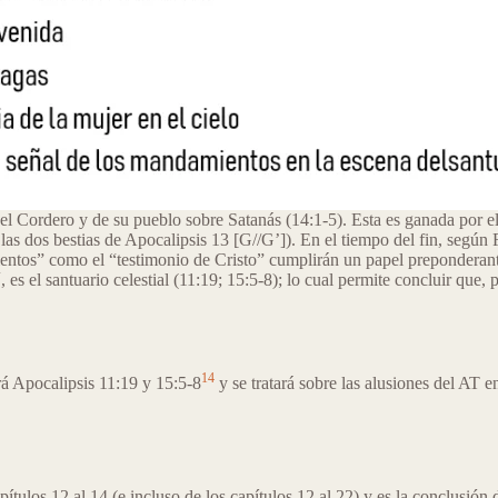
 del Cordero y de su pueblo sobre Satanás (14:1-5). Esta es ganada por e
 las dos bestias de Apocalipsis 13 [G//G’]). En el tiempo del fin, según 
ientos” como el “testimonio de Cristo” cumplirán un papel preponderante
es el santuario celestial (11:19; 15:5-8); lo cual permite concluir que, 
14
rá Apocalipsis 11:19 y 15:5-8
y se tratará sobre las alusiones del AT 
ítulos 12 al 14 (e incluso de los capítulos 12 al 22) y es la conclusión d