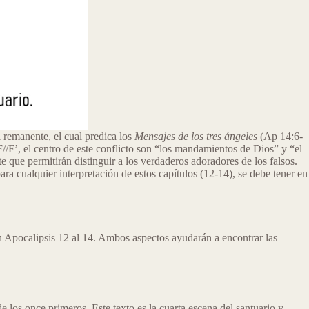
l remanente, el cual predica los
Mensajes de los tres ángeles
(Ap 14:6-
F//F’, el centro de este conflicto son “los mandamientos de Dios” y “el
 que permitirán distinguir a los verdaderos adoradores de los falsos.
para cualquier interpretación de estos capítulos (12-14), se debe tener en
en Apocalipsis 12 al 14. Ambos aspectos ayudarán a encontrar las
e los once primeros. Este texto es la cuarta escena del santuario y,