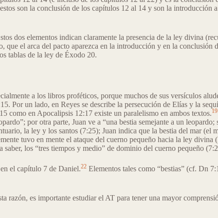
stos son la conclusión de los capítulos 12 al 14 y son la introducción a 
 Estos dos elementos indican claramente la presencia de la ley divina (rec
to, que el arca del pacto aparezca en la introducción y en la conclusión d
os tablas de la ley de Éxodo 20.
ecialmente a los libros proféticos, porque muchos de sus versículos alud
15. Por un lado, en Reyes se describe la persecución de Elías y la sequí
19
3:15 como en Apocalipsis 12:17 existe un paralelismo en ambos textos.
 leopardo”; por otra parte, Juan ve a “una bestia semejante a un leopardo
uario, la ley y los santos (7:25); Juan indica que la bestia del mar (e
ente tuvo en mente el ataque del cuerno pequeño hacia la ley divina (D
a saber, los “tres tiempos y medio” de dominio del cuerno pequeño (7:2
22
en el capítulo 7 de Daniel.
Elementos tales como “bestias” (cf. Dn 7:1
sta razón, es importante estudiar el AT para tener una mayor comprensión