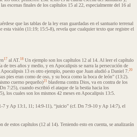
las escenas finales de los capítulos 15 al 22, especialmente del 16 al
uérdese que las tablas de la ley eran guardadas en el santuario terrenal
e esta visión (11:19; 15:5-8), revela que cualquier texto que registre el
17
18
en
al AT.
Un ejemplo son los capítulos 12 al 14. Al leer el capítulo
a de tres años y medio, y en Apocalipsis se narra la persecución de
20
Apocalipsis 13 es otro ejemplo, puesto que Juan aludió a Daniel 7.
; sus pies eran como de oso, y su boca como la boca de león” (13:2).
21
l mismo cuerno pequeño)
blasfema contra Dios, va en contra de los
n 7:25), cuando escribió el ataque de la bestia hacia los
5), los cuales son los mismos 42 meses en Apocalipsis 13:5.
-7 y Ap 13:1, 11; 14:9-11), “juicio” (cf. Dn 7:9-10 y Ap 14:7), el
 de estos capítulos (12 al 14). Teniendo esto en cuenta, se analizarán