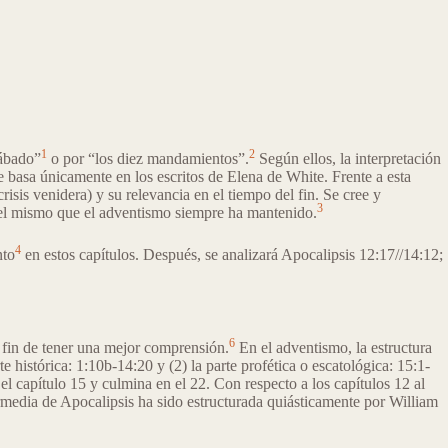
1
2
sábado”
o por “los diez mandamientos”.
Según ellos, la interpretación
se basa únicamente en los escritos de Elena de White. Frente a esta
risis venidera) y su relevancia en el tiempo del fin. Se cree y
3
e, el mismo que el adventismo siempre ha mantenido.
4
nto
en estos capítulos. Después, se analizará Apocalipsis 12:17//14:12;
6
l fin de tener una mejor comprensión.
En el adventismo, la estructura
e histórica: 1:10b-14:20 y (2) la parte profética o escatológica: 15:1-
l capítulo 15 y culmina en el 22. Con respecto a los capítulos 12 al
rmedia de Apocalipsis ha sido estructurada quiásticamente por William