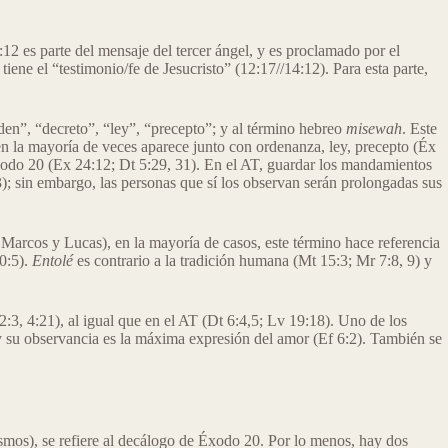
:12 es parte del mensaje del tercer ángel, y es proclamado por el
iene el “testimonio/fe de Jesucristo” (12:17//14:12). Para esta parte,
den”, “decreto”, “ley”, “precepto”; y al término hebreo
misewah
. Este
en la mayoría de veces aparece junto con ordenanza, ley, precepto (Éx
Éxodo 20 (Ex 24:12; Dt 5:29, 31). En el AT, guardar los mandamientos
3); sin embargo, las personas que sí los observan serán prolongadas sus
 Marcos y Lucas), en la mayoría de casos, este término hace referencia
0:5).
Entolé
es contrario a la tradición humana (Mt 15:3; Mr 7:8, 9) y
2:3, 4:21), al igual que en el AT (Dt 6:4,5; Lv 19:18). Uno de los
 su observancia es la máxima expresión del amor (Ef 6:2). También se
ismos), se refiere al decálogo de Éxodo 20. Por lo menos, hay dos