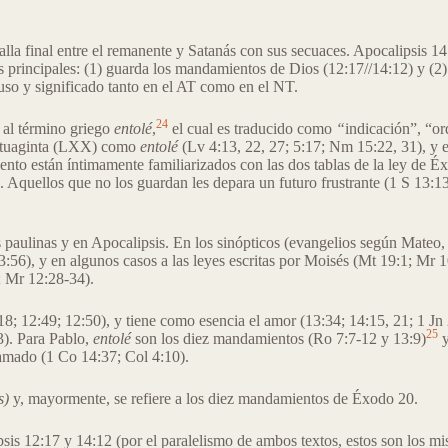
talla final entre el remanente y Satanás con sus secuaces. Apocalipsis 14
as principales: (1) guarda los mandamientos de Dios (12:17//14:12) y (2) t
 uso y significado tanto en el AT como en el NT.
24
 al término griego
entolé
,
el cual es traducido como
“
indicación”, “or
Septuaginta (LXX) como
entolé
(Lv 4:13, 22, 27; 5:17; Nm 15:22, 31), y 
ento están íntimamente familiarizados con las dos tablas de la ley de 
). Aquellos que no los guardan les depara un futuro frustrante (1 S 13:1
as paulinas y en Apocalipsis. En los sinópticos (evangelios según Mateo,
56), y en algunos casos a las leyes escritas por Moisés (Mt 19:1; Mr 1
; Mr 12:28-34).
18; 12:49; 12:50), y tiene como esencia el amor (13:34; 14:15, 21; 1 Jn 
25
3). Para Pablo,
entolé
son los diez mandamientos (Ro 7:7-12 y 13:9)
y
lamado (1 Co 14:37; Col 4:10).
s)
y, mayormente, se refiere a los diez mandamientos de Éxodo 20.
ipsis 12:17 y 14:12 (por el paralelismo de ambos textos, estos son los m