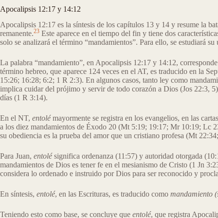
Apocalipsis 12:17 y 14:12
Apocalipsis 12:17 es la síntesis de los capítulos 13 y 14 y resume la ba
23
remanente.
Este aparece en el tiempo del fin y tiene dos característic
solo se analizará el término “mandamientos”. Para ello, se estudiará su
La palabra “mandamiento”, en Apocalipsis 12:17 y 14:12, corresponde
término hebreo, que aparece 124 veces en el AT, es traducido en la 
15:26; 16:28; 6:2; 1 R 2:3). En algunos casos, tanto ley como mandami
implica cuidar del prójimo y servir de todo corazón a Dios (Jos 22:3, 5
días (1 R 3:14).
En el NT,
entolé
mayormente se registra en los evangelios, en las cart
a los diez mandamientos de Éxodo 20 (Mt 5:19; 19:17; Mr 10:19; Lc 23:
su obediencia es la prueba del amor que un cristiano profesa (Mt 22:34
Para Juan,
entolé
significa ordenanza (11:57) y autoridad otorgada (10:
mandamientos de Dios es tener fe en el mesianismo de Cristo (1 Jn 3:2
considera lo ordenado e instruido por Dios para ser reconocido y proc
En síntesis,
entolé
, en las Escrituras, es traducido como
mandamiento (
Teniendo esto como base, se concluye que
entolé
, que registra Apocal