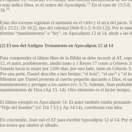
15
como indica Shea, es el centro del Apocalipsis.
En el caso de 15:5-8, e
16
18.
Estas dos escenas registran el santuario en el cielo y el arca del pacto.
[Éx 25:21; Dt 10:2], tipo del celestial [Heb 8:1-5; 9:10-12]). Por lo tan
término “mandamientos” o “ley”, en Apocalipsis 12 al 14, alude a las d
(2) El uso del Antiguo Testamento en Apocalipsis 12 al 14
Para comprender el último libro de la Biblia se debe recurrir al AT, esp
12, el autor, posiblemente, aludió tanto a 1 Reyes 17 como a Génesis 3:
Satanás hacia la mujer por 1260 días; por otro lado, tanto en Génesis 
Por una parte, Daniel describe a tres bestias: “el león”, “el oso” y “el
Mientras que Daniel presenta al cuerno pequeño atacando a Dios, el sant
mandamientos y persigue a los santos (vv. 5-7). Además, Juan probablem
mandamientos de Dios (Ap 13, 14). Otro elemento es el factor tiempo, 
El último ejemplo es Apocalipsis 14. El autor también estaba pensando 
“Hijo del hombre” (cf. Dn 7:13 y Ap 14:14), corroboran esta idea.
En conclusión, Juan usó el AT para escribir Apocalipsis 12 al 14. Por e
los textos que aluden al sábado.