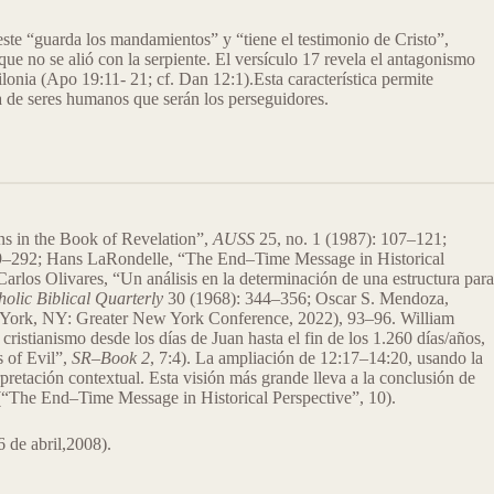
este “guarda los mandamientos” y “tiene el testimonio de Cristo”,
que no se alió con la serpiente. El versículo 17 revela el antagonismo
lonia (Apo 19:11- 21; cf. Dan 12:1).Esta característica permite
ía de seres humanos que serán los perseguidores.
ons in the Book of Revelation”,
AUSS
25, no. 1 (1987): 107–121;
69–292; Hans LaRondelle, “The End–Time Message in Historical
Carlos Olivares, “Un análisis en la determinación de una estructura para
olic Biblical Quarterly
30 (1968): 344–356; Oscar S. Mendoza,
New York, NY: Greater New York Conference, 2022), 93–96. William
 cristianismo desde los días de Juan hasta el fin de los 1.260 días/años,
s of Evil”,
SR–Book 2
, 7:4). La ampliación de 12:17–14:20, usando la
retación contextual. Esta visión más grande lleva a la conclusión de
” (“The End–Time Message in Historical Perspective”, 10).
 de abril,2008).