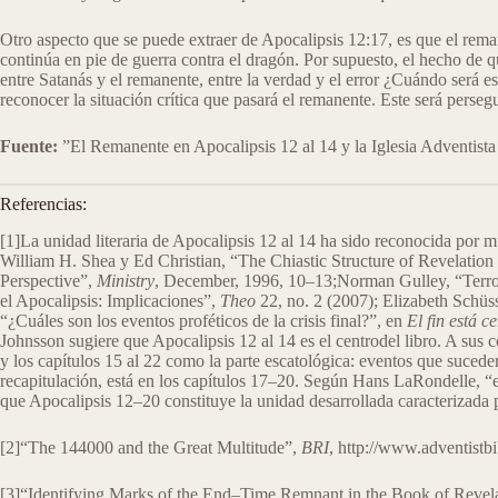
Otro aspecto que se puede extraer de Apocalipsis 12:17, es que el reman
continúa en pie de guerra contra el dragón. Por supuesto, el hecho de qu
entre Satanás y el remanente, entre la verdad y el error ¿Cuándo será e
reconocer la situación crítica que pasará el remanente. Este será perse
Fuente:
”El Remanente en Apocalipsis 12 al 14 y la Iglesia Adventist
Referencias:
[1]La unidad literaria de Apocalipsis 12 al 14 ha sido reconocida por 
William H. Shea y Ed Christian, “The Chiastic Structure of Revelatio
Perspective”,
Ministry
, December, 1996, 10–13;Norman Gulley, “Terro
el Apocalipsis: Implicaciones”,
Theo
22, no. 2 (2007); Elizabeth Schüs
“¿Cuáles son los eventos proféticos de la crisis final?”, en
El fin está c
Johnsson sugiere que Apocalipsis 12 al 14 es el centrodel libro. A sus cos
y los capítulos 15 al 22 como la parte escatológica: eventos que suced
recapitulación, está en los capítulos 17–20. Según Hans LaRondelle, “e
que Apocalipsis 12–20 constituye la unidad desarrollada caracterizada 
[2]“The 144000 and the Great Multitude”,
BRI
, http://www.adventistb
[3]“Identifying Marks of the End–Time Remnant in the Book of Revel