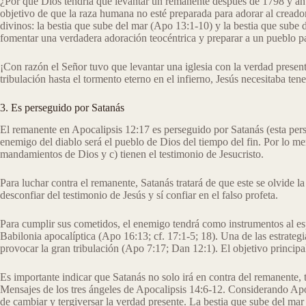
¿Por qué Dios tendría que levantar un remanente después de 1798 y ant
objetivo de que la raza humana no esté preparada para adorar al creador, y
divinos: la bestia que sube del mar (Apo 13:1-10) y la bestia que sube d
fomentar una verdadera adoración teocéntrica y preparar a un pueblo par
¡Con razón el Señor tuvo que levantar una iglesia con la verdad present
tribulación hasta el tormento eterno en el infierno, Jesús necesitaba 
3. Es perseguido por Satanás
El remanente en Apocalipsis 12:17 es perseguido por Satanás (esta persecu
enemigo del diablo será el pueblo de Dios del tiempo del fin. Por lo men
mandamientos de Dios y c) tienen el testimonio de Jesucristo.
Para luchar contra el remanente, Satanás tratará de que este se olvide la 
desconfiar del testimonio de Jesús y sí confiar en el falso profeta.
Para cumplir sus cometidos, el enemigo tendrá como instrumentos al espir
Babilonia apocalíptica (Apo 16:13; cf. 17:1-5; 18). Una de las estrateg
provocar la gran tribulación (Apo 7:17; Dan 12:1). El objetivo principal
Es importante indicar que Satanás no solo irá en contra del remanente, 
Mensajes de los tres ángeles de Apocalipsis 14:6-12. Considerando Apoca
de cambiar y tergiversar la verdad presente. La bestia que sube del mar