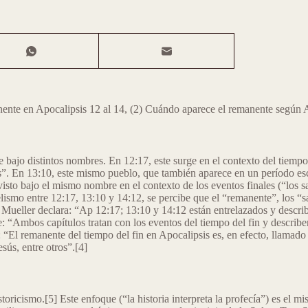
nente en Apocalipsis 12 al 14, (2) Cuándo aparece el remanente según A
e bajo distintos nombres. En 12:17, este surge en el contexto del tiemp
”. En 13:10, este mismo pueblo, que también aparece en un período esca
isto bajo el mismo nombre en el contexto de los eventos finales (“los sa
lismo entre 12:17, 13:10 y 14:12, se percibe que el “remanente”, los “sa
 Mueller declara: “Ap 12:17; 13:10 y 14:12 están entrelazados y describ
 “Ambos capítulos tratan con los eventos del tiempo del fin y describe
 “El remanente del tiempo del fin en Apocalipsis es, en efecto, llamado
esús, entre otros”.[4]
istoricismo.[5] Este enfoque (“la historia interpreta la profecía”) es el 