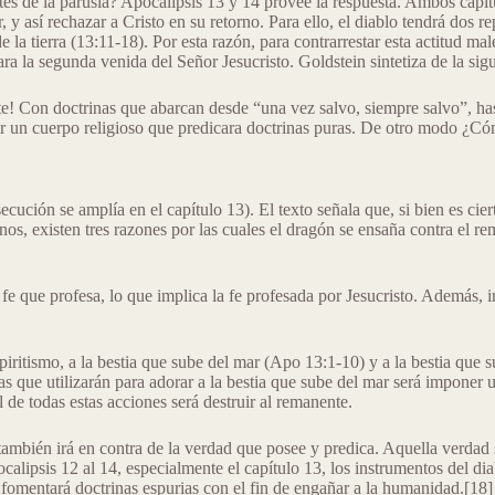
es de la parusía? Apocalipsis 13 y 14 provee la respuesta. Ambos capít
 así rechazar a Cristo en su retorno. Para ello, el diablo tendrá dos repr
e la tierra (13:11-18). Por esta razón, para contrarrestar esta actitud m
a la segunda venida del Señor Jesucristo. Goldstein sintetiza de la sig
e! Con doctrinas que abarcan desde “una vez salvo, siempre salvo”, hast
tener un cuerpo religioso que predicara doctrinas puras. De otro modo ¿
ción se amplía en el capítulo 13). El texto señala que, si bien es cierto
os, existen tres razones por las cuales el dragón se ensaña contra el re
fe que profesa, lo que implica la fe profesada por Jesucristo. Además, int
itismo, a la bestia que sube del mar (Apo 13:1-10) y a la bestia que sub
ias que utilizarán para adorar a la bestia que sube del mar será imponer
 de todas estas acciones será destruir al remanente.
también irá en contra de la verdad que posee y predica. Aquella verdad 
lipsis 12 al 14, especialmente el capítulo 13, los instrumentos del diab
 fomentará doctrinas espurias con el fin de engañar a la humanidad.[18]