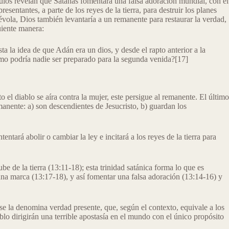
ulos revelan que Satanás fomentará una falsa adoración mundial, con el
esentantes, a parte de los reyes de la tierra, para destruir los planes
alévola, Dios también levantaría a un remanente para restaurar la verdad,
uiente manera:
a la idea de que Adán era un dios, y desde el rapto anterior a la
Cómo podría nadie ser preparado para la segunda venida?[17]
 el diablo se aíra contra la mujer, este persigue al remanente. El último
manente: a) son descendientes de Jesucristo, b) guardan los
entará abolir o cambiar la ley e incitará a los reyes de la tierra para
e de la tierra (13:11-18); esta trinidad satánica forma lo que es
 una marca (13:17-18), y así fomentar una falsa adoración (13:14-16) y
se la denomina verdad presente, que, según el contexto, equivale a los
lo dirigirán una terrible apostasía en el mundo con el único propósito