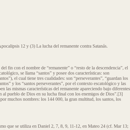
pocalipsis 12 y (3) La lucha del remanente contra Satanás.
o del fin con el nombre de “remanente” o “resto de la descendencia”, el
tológico, se llama “santos” y posee dos características: son
ntos”), el cual tiene tres cualidades: son “perseverantes”, “guardan los
ntos” y los “santos perseverantes”, por el contexto escatológico y las
en las mismas características del remanente apareciendo bajo diferentes
n al pueblo de Dios en su lucha final con los enemigos de Dios”.[3]
 por muchos nombres: los 144 000, la gran multitud, los santos, los
mismo que se utiliza en Daniel 2, 7, 8, 9, 11-12, en Mateo 24 (cf. Mar 13;