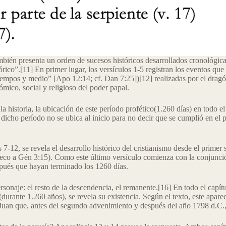
también presenta un orden de sucesos históricos desarrollados cronológic
ico”.[11] En primer lugar, los versículos 1-5 registran los eventos que o
 tiempos y medio” [Apo 12:14; cf. Dan 7:25])[12] realizadas por el drag
mico, social y religioso del poder papal.
 la historia, la ubicación de este período profético(1.260 días) en todo 
icho período no se ubica al inicio para no decir que se cumplió en el pr
s 7-12, se revela el desarrollo histórico del cristianismo desde el primer
eco a Gén 3:15). Como este último versículo comienza con la conjunción 
espués que hayan terminado los 1260 días.
sonaje: el resto de la descendencia, el remanente.[16] En todo el capít
urante 1.260 años), se revela su existencia. Según el texto, este apar
l Juan que, antes del segundo advenimiento y después del año 1798 d.C.,