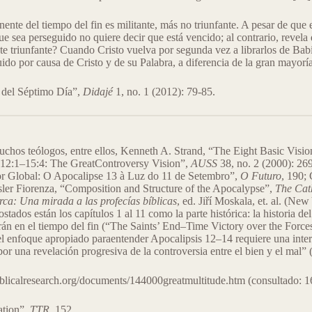
ente del tiempo del fin es militante, más no triunfante. A pesar de que 
e sea perseguido no quiere decir que está vencido; al contrario, revela 
ste triunfante? Cuando Cristo vuelva por segunda vez a librarlos de Babi
guido por causa de Cristo y de su Palabra, a diferencia de la gran mayor
a del Séptimo Día”,
Didajé
1, no. 1 (2012): 79-85.
muchos teólogos, entre ellos, Kenneth A. Strand, “The Eight Basic Visi
n 12:1–15:4: The GreatControversy Vision”,
AUSS
38, no. 2 (2000): 2
r Global: O Apocalipse 13 à Luz do 11 de Setembro”,
O Futuro
, 190; 
sler Fiorenza, “Composition and Structure of the Apocalypse”,
The Cath
erca: Una mirada a las profecías bíblicas
, ed. Jiří Moskala, et. al. (
tados están los capítulos 1 al 11 como la parte histórica: la historia del
erán en el tiempo del fin (“The Saints’ End–Time Victory over the Force
l enfoque apropiado paraentender Apocalipsis 12–14 requiere una interp
por una revelación progresiva de la controversia entre el bien y el mal
iblicalresearch.org/documents/144000greatmultitude.htm (consultado: 16
ation”,
TTR
, 152.