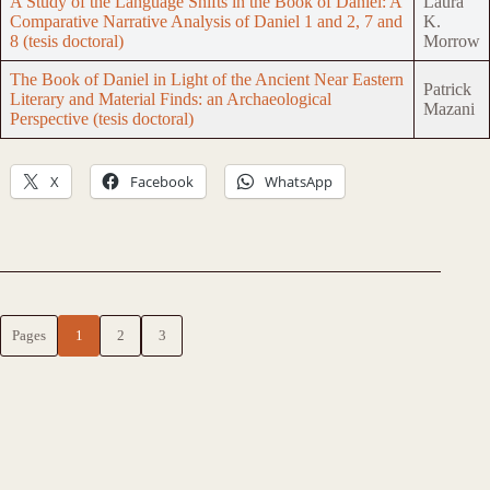
A Study of the Language Shifts in the Book of Daniel: A
Laura
Comparative Narrative Analysis of Daniel 1 and 2, 7 and
K.
8 (tesis doctoral)
Morrow
The Book of Daniel in Light of the Ancient Near Eastern
Patrick
Literary and Material Finds: an Archaeological
Mazani
Perspective (tesis doctoral)
X
Facebook
WhatsApp
Pages
1
2
3