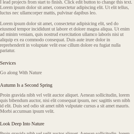
I lead projects from start to finish. Click edit button to change this text.
Lorem ipsum dolor sit amet, consectetur adipiscing elit. Ut elit tellus,
luctus nec ullamcorper mattis, pulvinar dapibus leo.​
Lorem ipsum dolor sit amet, consectetur adipisicing elit, sed do
eiusmod tempor incididunt ut labore et dolore magna aliqua. Ut enim
ad minim veniam, quis nostrud exercitation ullamco laboris nisi ut
aliquip ex ea commodo consequat. Duis aute irure dolor in
reprehenderit in voluptate velit esse cillum dolore eu fugiat nulla
pariatur.
Services​
Go along With Nature​
Autumn Is a Second Spring​
Proin gravida nibh vel velit auctor aliquet. Aenean sollicitudin, lorem
quis bibendum auctor, nisi elit consequat ipsum, nec sagittis sem nibh
id elit. Duis sed odio sit amet nibh vulputate cursus a sit amet mauris.
Morbi accumsan ipsum velit.​
Look Deep Into Nature​
Proin gravida nibh vel velit auctor aliquet. Aenean sollicitudin, lorem