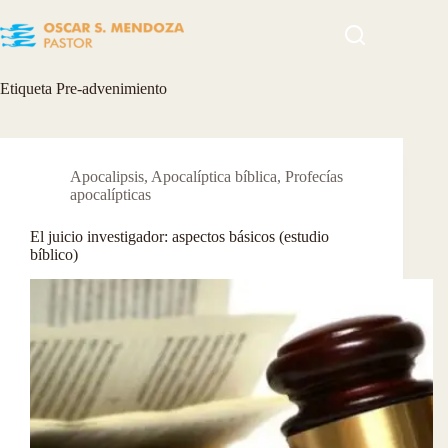
Skip
to
content
Etiqueta
Pre-advenimiento
Apocalipsis
,
Apocalíptica bíblica
,
Profecías
apocalípticas
El juicio investigador: aspectos básicos (estudio
bíblico)