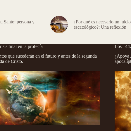
tu Santo: persona y
¿Por qué es necesario un juicio
escatológico?: Una reflexión
risis final en la profecía
Los 144
tos que sucederán en el futuro y antes de la segunda
¿Apoya A
da de Cristo.
apocalíp